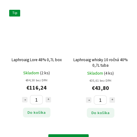
Tip
Laphroaig Lore 48% 0,7L box
Laphroaig whisky 10 ročná 40%
0,7L tuba
Skladom
(2 ks)
Skladom
(4 ks)
€94,50 bez DPH
€35,61 bez DPH
€116,24
€43,80
Do košíka
Do košíka