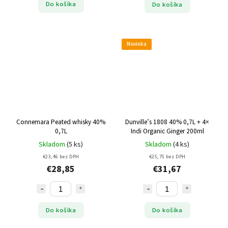
Do košíka
Do košíka
Novinka
Connemara Peated whisky 40%
Dunville’s 1808 40% 0,7L + 4×
0,7L
Indi Organic Ginger 200ml
Skladom
(5 ks)
Skladom
(4 ks)
€23,46 bez DPH
€25,75 bez DPH
€28,85
€31,67
Do košíka
Do košíka