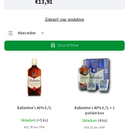
€13,91
Zobraziť viac produktov
Abecedne
Najlacnejšie
Otvoriť filter
Najdrahšie
Najpredávanejšie
Ballantine’s 40% 0,7L
Ballantine’s 40% 0,7L + 2
poháre box
Skladom
(>5 ks)
Skladom
(4 ks)
€12,78 bez DPH
€18,52 bez DPH