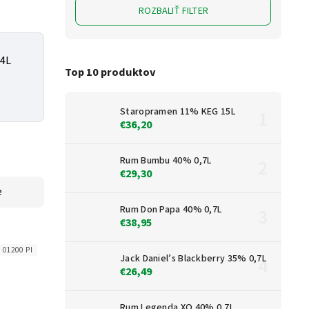
ROZBALIŤ FILTER
24L
Top 10 produktov
Staropramen 11% KEG 15L
€36,20
Rum Bumbu 40% 0,7L
€29,30
e
Rum Don Papa 40% 0,7L
€38,95
 01200 PI
Jack Daniel’s Blackberry 35% 0,7L
€26,49
Rum Legenda XO 40% 0,7L