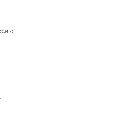
 00191 NE
L