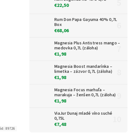
€22,50
Rum Don Papa Gayuma 40% 0,7L
Box
€68,06
Magnesia Plus Antistress mango –
medovka 0,7L (záloha)
€1,98
Magnesia Boost mandarínka –
limetka – zázvor 0,7L (záloha)
€1,98
Magnesia Focus marhuľa –
marakuja – ženšen 0,7L (záloha)
€1,98
ViaJur Dunaj mladé víno suché
0,75L
€7,48
ód:
89726