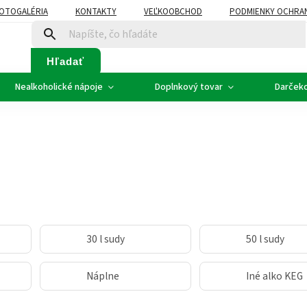
OTOGALÉRIA
KONTAKTY
VEĽKOOBCHOD
PODMIENKY OCHRA
SVADOBNÉ VÍNO - ETIKETY
PLÁN ROZVOZU
Hľadať
Nealkoholické nápoje
Doplnkový tovar
Darčeko
30 l sudy
50 l sudy
Náplne
Iné alko KEG