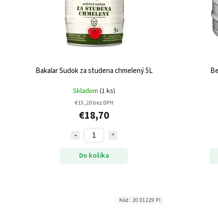
Bakalar Sudok za studena chmelený 5L
Be
Skladom
(1 ks)
€15,20 bez DPH
€18,70
Do košíka
Kód:
20 01229 PI