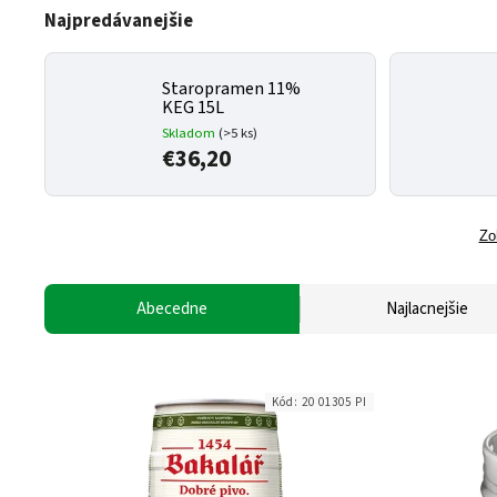
Najpredávanejšie
Staropramen 11%
KEG 15L
Skladom
(>5 ks)
€36,20
Zo
Abecedne
Najlacnejšie
Kód:
20 01305 PI