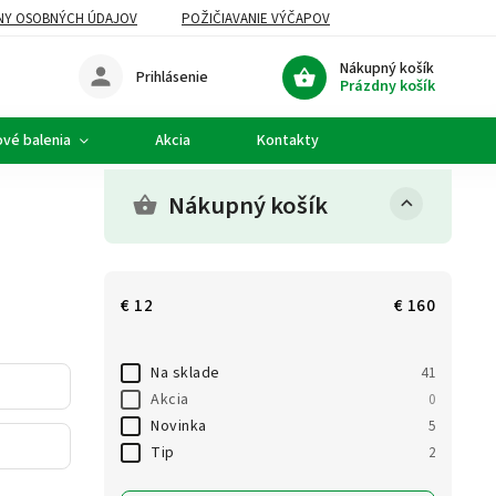
NY OSOBNÝCH ÚDAJOV
POŽIČIAVANIE VÝČAPOV
Nákupný košík
Prihlásenie
Prázdny košík
vé balenia
Akcia
Kontakty
Nákupný košík
€
12
€
160
Na sklade
41
Akcia
0
Novinka
5
Tip
2