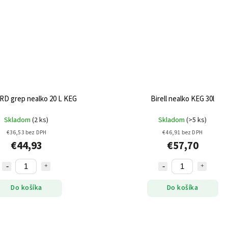
D grep nealko 20 L KEG
Birell nealko KEG 30l
Skladom
(2 ks)
Skladom
(>5 ks)
€36,53 bez DPH
€46,91 bez DPH
€44,93
€57,70
Do košíka
Do košíka