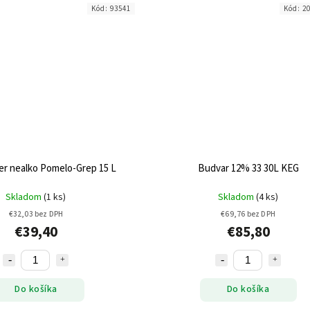
Kód:
93541
Kód:
20
ler nealko Pomelo-Grep 15 L
Budvar 12% 33 30L KEG
Skladom
(1 ks)
Skladom
(4 ks)
€32,03 bez DPH
€69,76 bez DPH
€39,40
€85,80
Do košíka
Do košíka