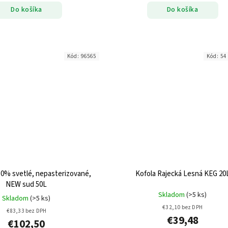
Do košíka
Do košíka
Kód:
96565
Kód:
54
0% svetlé, nepasterizované,
Kofola Rajecká Lesná KEG 20
NEW sud 50L
Skladom
(>5 ks)
Skladom
(>5 ks)
€32,10 bez DPH
€83,33 bez DPH
€39,48
€102,50