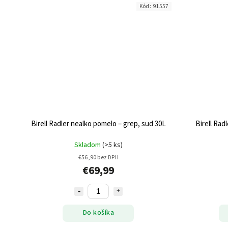
Kód:
91557
Birell Radler nealko pomelo – grep, sud 30L
Birell Rad
Skladom
(>5 ks)
€56,90 bez DPH
€69,99
Do košíka