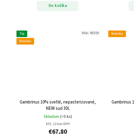
Do košíka
Kód:
96559
Tip
Novinka
Novinka
Gambrinus 10% svetlé, nepasterizované,
Gambrinus 1
NEW sud 30L
Skladom
(>5 ks)
€55,12 bez DPH
€67,80