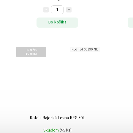
Do košíka
Kód:
54 00190 NE
+ Darček
zdarma
Kofola Rajecká Lesná KEG 50L
Skladom
(>5 ks)