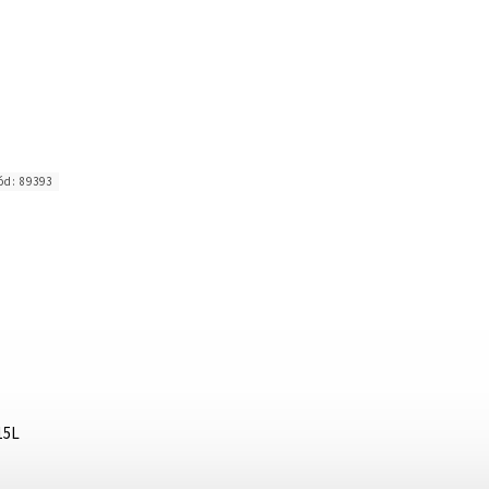
ód:
89393
15L