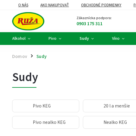
O NÁS
AKO NAKUPOVAŤ
OBCHODNÉ PODMIENKY
F
DARČEKOVÉ KOŠE A FIREMNÉ DARČEKY
ALKOHOLOVÝ SERVIS
Zákaznícka podpora:
0903 175 311
Alkohol
Pivo
Sudy
Víno
Domov
Sudy
/
Sudy
Pivo KEG
20 l a menšie
Pivo nealko KEG
Nealko KEG