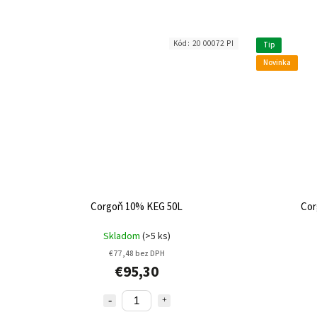
Kód:
20 00072 PI
Tip
Novinka
Corgoň 10% KEG 50L
Cor
Skladom
(>5 ks)
€77,48 bez DPH
€95,30