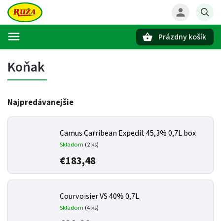
Prázdny košík
Hľadať
Koňak
Najpredávanejšie
Camus Carribean Expedit 45,3% 0,7L box
Skladom
(2 ks)
€183,48
Courvoisier VS 40% 0,7L
Skladom
(4 ks)