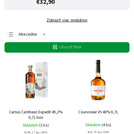
€32,90
Zobraziť viac produktov
Abecedne
Najlacnejšie
Otvoriť filter
Najdrahšie
Najpredávanejšie
Camus Carribean Expedit 45,3%
Courvoisier VS 40% 0,7L
0,7L box
Skladom
(4 ks)
Skladom
(2 ks)
€26,75 bez DPH
€149,17 bez DPH