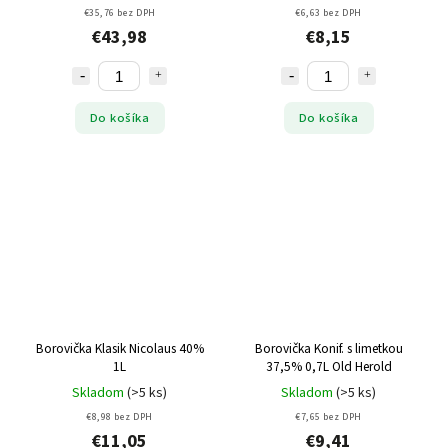
€35,76 bez DPH
€6,63 bez DPH
€43,98
€8,15
Do košíka
Do košíka
Borovička Klasik Nicolaus 40%
Borovička Konif. s limetkou
1L
37,5% 0,7L Old Herold
Skladom
(>5 ks)
Skladom
(>5 ks)
€8,98 bez DPH
€7,65 bez DPH
€11,05
€9,41