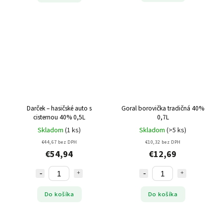
Darček – hasičské auto s
Goral borovička tradičná 40%
cisternou 40% 0,5L
0,7L
Skladom
(1 ks)
Skladom
(>5 ks)
€44,67 bez DPH
€10,32 bez DPH
€54,94
€12,69
Do košíka
Do košíka