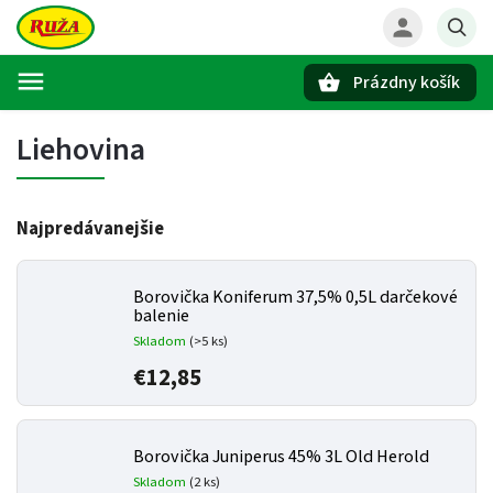
Prázdny košík
Hľadať
Liehovina
Najpredávanejšie
Borovička Koniferum 37,5% 0,5L darčekové
balenie
Skladom
(>5 ks)
€12,85
Borovička Juniperus 45% 3L Old Herold
Skladom
(2 ks)