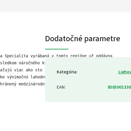
Dodatočné parametre
a špecialita vyrábaná v tomto regióne už oddávna 
sledkom náročného kvasného procesu borievkového 
aľujú viac ako sto rokov. Citlivo vyvážený podiel 
Kategória
:
Lieho
ke výnimočnú lahodnú chuť a vôňu. Názov liehoviny 
hránený medzinárodným patentom udeleným v Lisabone.
EAN
:
8585001330