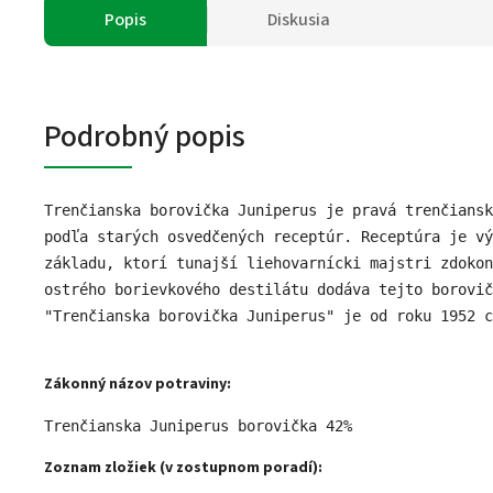
Popis
Diskusia
Podrobný popis
Trenčianska borovička Juniperus je pravá trenčiansk
podľa starých osvedčených receptúr. Receptúra je vý
základu, ktorí tunajší liehovarnícki majstri zdokon
ostrého borievkového destilátu dodáva tejto borovič
"Trenčianska borovička Juniperus" je od roku 1952 c
Zákonný názov potraviny:
Trenčianska Juniperus borovička 42% 
Zoznam zložiek (v zostupnom poradí):