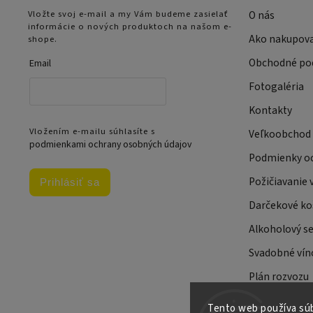
Vložte svoj e-mail a my Vám budeme zasielať
O nás
informácie o nových produktoch na našom e-
Ako nakupov
shope.
Obchodné po
Email
Fotogaléria
Kontakty
Vložením e-mailu súhlasíte s
Veľkoobchod
podmienkami ochrany osobných údajov
Podmienky oc
Požičiavanie 
Prihlásiť sa
Darčekové ko
Alkoholový se
Svadobné víno
Plán rozvozu
Tento web používa súb