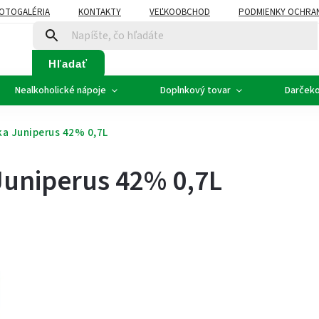
OTOGALÉRIA
KONTAKTY
VEĽKOOBCHOD
PODMIENKY OCHRA
SVADOBNÉ VÍNO - ETIKETY
PLÁN ROZVOZU
Hľadať
Nealkoholické nápoje
Doplnkový tovar
Darčeko
ka Juniperus 42% 0,7L
Juniperus 42% 0,7L