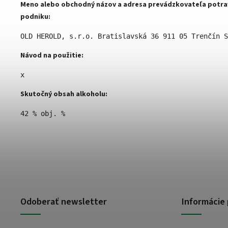
Meno alebo obchodný názov a adresa prevádzkovateľa potra
podniku:
OLD HEROLD, s.r.o. Bratislavská 36 911 05 Trenčín S
Návod na použitie:
x 
Skutočný obsah alkoholu:
42 % obj. %
Odoberať newsletter
Informácie 