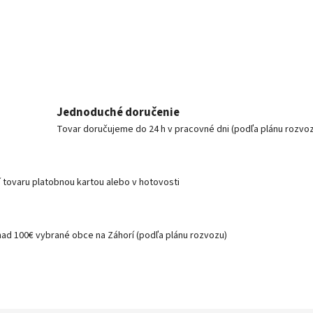
Jednoduché doručenie
Tovar doručujeme do 24 h v pracovné dni (podľa plánu rozvo
í tovaru platobnou kartou alebo v hotovosti
nad 100€ vybrané obce na Záhorí (podľa plánu rozvozu)