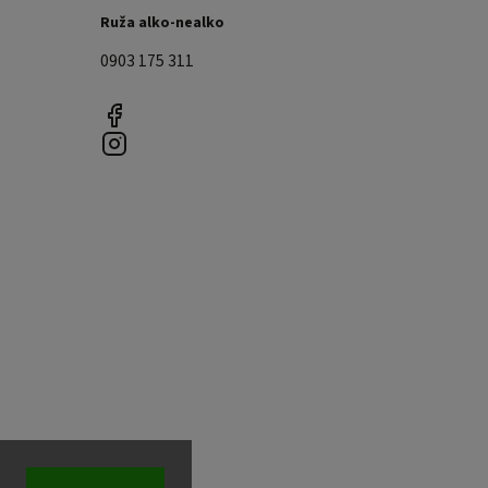
Ruža alko-nealko
0903 175 311