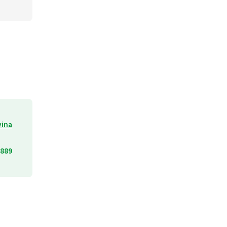
vina
889