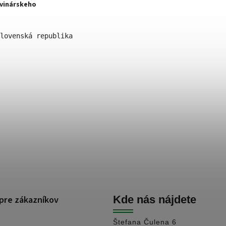
vinárskeho
lovenská republika 
pre zákazníkov
Kde nás nájdete
Štefana Čulena 6