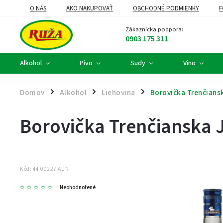
O NÁS
AKO NAKUPOVAŤ
OBCHODNÉ PODMIENKY
F
DARČEKOVÉ KOŠE A FIREMNÉ DARČEKY
ALKOHOLOVÝ SERVIS
Zákaznícka podpora:
0903 175 311
Alkohol
Pivo
Sudy
Víno
Domov
Alkohol
Liehovina
Borovička Trenčians
/
/
/
Borovička Trenčianska 
Kód:
44 00227 AL N
Neohodnotené