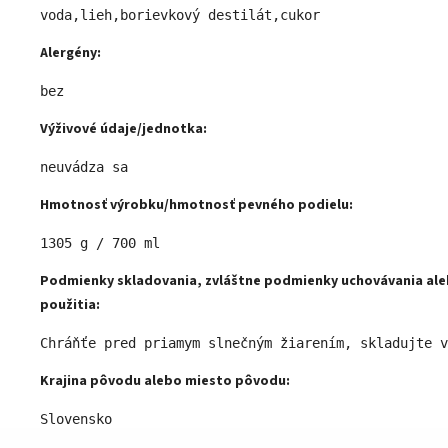
voda,lieh,borievkový destilát,cukor 
Alergény:
bez 
Výživové údaje/jednotka:
neuvádza sa 
Hmotnosť výrobku/hmotnosť pevného podielu:
1305 g / 700 ml 
Podmienky skladovania, zvláštne podmienky uchovávania al
použitia:
Chráňťe pred priamym slnečným žiarením, skladujte v
Krajina pôvodu alebo miesto pôvodu:
Slovensko 