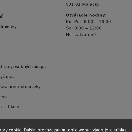
901 01 Malacky
Otváracie hodiny:
ať
Po–Pia: 8:00 – 16:30
dmienky
So: 8:00 – 12:00
Ne: zatvorené
hrany osobných údajov
výčapov
še a firemné darčeky
rvis
 - etikety
ory cookie. Ďalším prechádzaním tohto webu vyjadrujete súhlas