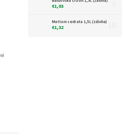
Baldovská citrón 1,5L (záloha)
€1,03
Mattoni cedrata 1,5L (záloha)
€1,32
zu)