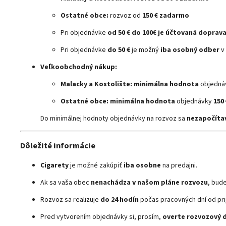
Ostatné obce:
rozvoz od
150 € zadarmo
Pri objednávke
od 50 € do 100€ je účtovaná doprava
Pri objednávke
do 50 €
je možný
iba osobný odber
v 
Veľkoobchodný nákup:
Malacky a Kostolište: minimálna hodnota
objedná
Ostatné obce:
minimálna hodnota
objednávky
150
Do minimálnej hodnoty objednávky na rozvoz sa
nezapočítav
Dôležité informácie
Cigarety
je možné zakúpiť
iba osobne
na predajni.
Ak sa vaša obec
nenachádza v našom pláne rozvozu
, bud
Rozvoz sa realizuje
do 24 hodín
počas pracovných dní od pri
Pred vytvorením objednávky si, prosím,
overte rozvozový 