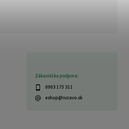
Zákaznícka podpora:
0903 175 311
eshop@ruzavo.sk