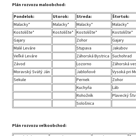
Plán rozvozu maloobchod:
Pondelok:
Utorok:
Streda:
Štvrtok:
Malacky*
Malacky*
Malacky*
Malacky*
Kostolište*
Kostolište*
Kostolište*
Kostolište*
Gajary
Zohor
Gajary
Malé Leváre
Stupava
Jakubov
Veľké Leváre
Záhorská Bystrica
Suchohrad
Závod
Lozorno
Záhorská ve
Moravský Svätý Ján
Jabloňové
Vysoká pri M
Sekule
Pernek
Zohor
Kuchyňa
Láb
Rohožník
Plavecký Štv
Sološnica
Plán rozvozu velkoobchod: