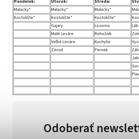
Pondelok:
Utorok:
Streda:
Štv
Malacky*
Malacky*
Malacky*
Mal
Kostolište*
Kostolište*
Kostolište*
Kos
Gajary
Lozorno
Láb
Malé Leváre
Rohožník
Zoh
Veľké Leváre
Kuchyňa
Vys
Závod
Pernek
Záh
Jak
Suc
Pla
Odoberať newslet