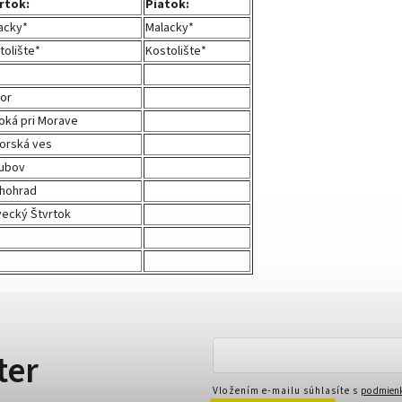
rtok:
Piatok:
acky*
Malacky*
tolište*
Kostolište*
or
oká pri Morave
orská ves
ubov
hohrad
vecký Štvrtok
ter
Vložením e-mailu súhlasíte s
podmienk