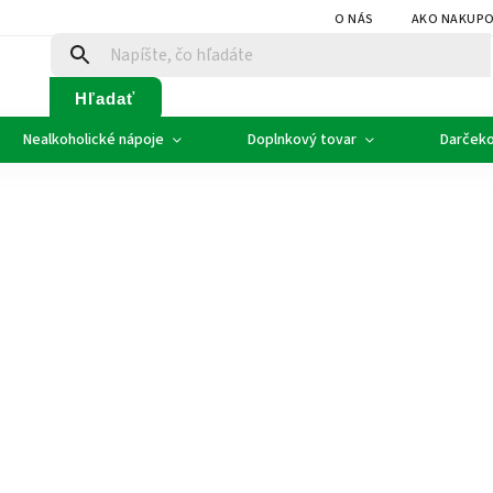
O NÁS
AKO NAKUP
Hľadať
Nealkoholické nápoje
Doplnkový tovar
Darčeko