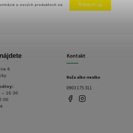
Prihlásiť sa
nformácie o nových produktoch na
nájdete
Kontakt
ena 6
cky
Ruža alko-nealko
odiny:
0903 175 311
 – 16:30
2:00
né