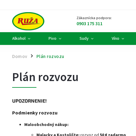
Zákaznícka podpora:
0903 175 311
Alkohol
Pivo
Sudy
Víno
Domov
Plán rozvozu
/
Plán rozvozu
UPOZORNENIE!
Podmienky rozvozu
Maloobchodný nákup:
Malacky a Kostolište:
rozvoz od
50 € zadarmo