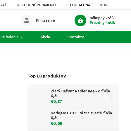
OVAŤ
OBCHODNÉ PODMIENKY
FOTOGALÉRIA
KONTAKTY
Nákupný košík
Prihlásenie
Prázdny košík
vé balenia
Akcia
Kontakty
Top 10 produktov
Zlatý Bažant Radler nealko fľaša
0,5L
€0,87
Radegast 10% Rázna svetlé fľaša
0,5L
€0,69