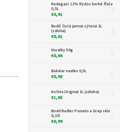
Radegast 12% Rýdzo horké fľaša
0,5L
€0,91
Budiš čistá jemne sýtená 2L
(záloha)
€0,61
Horalky 50g
€0,66
Bakalar nealko 0,5L
€0,98
Kofola Original 2L (záloha)
€1,65
Birell Radler Pomelo a Grep sklo
0,33l
€0,99