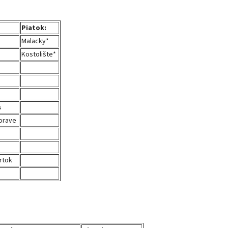
Piatok:
Malacky*
Kostolište*
s
orave
rtok