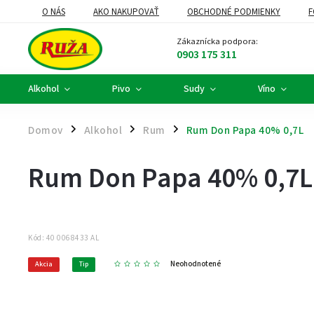
O NÁS
AKO NAKUPOVAŤ
OBCHODNÉ PODMIENKY
F
DARČEKOVÉ KOŠE A FIREMNÉ DARČEKY
ALKOHOLOVÝ SERVIS
Zákaznícka podpora:
0903 175 311
Alkohol
Pivo
Sudy
Víno
Domov
Alkohol
Rum
Rum Don Papa 40% 0,7L
/
/
/
Rum Don Papa 40% 0,7L
Kód:
40 0068433 AL
Neohodnotené
Akcia
Tip