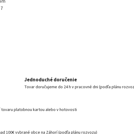
kom
 7
Jednoduché doručenie
Tovar doručujeme do 24 h v pracovné dni (podľa plánu rozvo
í tovaru platobnou kartou alebo v hotovosti
nad 100€ vybrané obce na Záhorí (podľa plánu rozvozu)