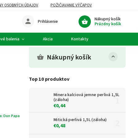
NY OSOBNÝCH ÚDAJOV
POŽIČIAVANIE VÝČAPOV
Nákupný košík
Prihlásenie
Prázdny košík
vé balenia
Akcia
Kontakty
Nákupný košík
Top 10 produktov
Minera kalciová jemne perlivá 1,5L
(záloha)
€0,44
a:
Don Papa
Mitická perlivá 1,5L (záloha)
€0,48