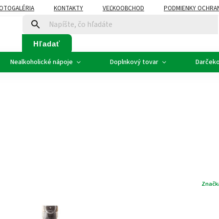
OTOGALÉRIA
KONTAKTY
VEĽKOOBCHOD
PODMIENKY OCHRA
SVADOBNÉ VÍNO - ETIKETY
PLÁN ROZVOZU
Hľadať
Nealkoholické nápoje
Doplnkový tovar
Darčeko
Značk