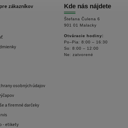
pre zákazníkov
Kde nás nájdete
Štefana Čulena 6
901 01 Malacky
Otváracie hodiny:
ať
Po–Pia: 8:00 – 16:30
dmienky
So: 8:00 – 12:00
Ne: zatvorené
hrany osobných údajov
výčapov
še a firemné darčeky
rvis
 - etikety