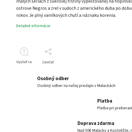
malých sériách z cukrovej trstiny vypestovanej na filipíns
ostrove Negros a zrel v sudoch z amerického duba po dobu
rokov. Je plný vanilkových chutí a náznaku korenia.
Detailné informácie
Opýtať sa
Zdieľať
Osobný odber
Osobný odber na našej predajni v Malackách
Platba
Platba pri preberan
Doprava zdarma
Nad 50€ Malacky a Kostolište, 