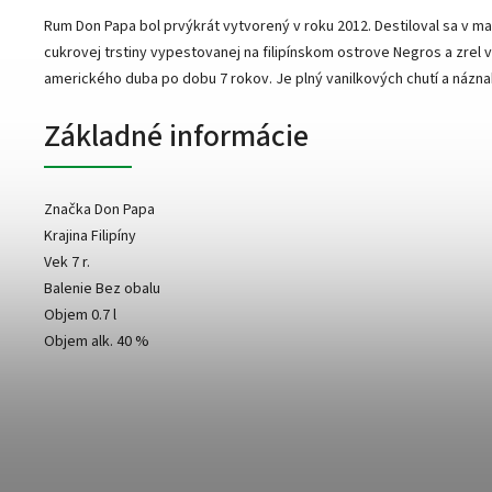
Rum Don Papa bol prvýkrát vytvorený v roku 2012. Destiloval sa v ma
cukrovej trstiny vypestovanej na filipínskom ostrove Negros a zrel 
amerického duba po dobu 7 rokov. Je plný vanilkových chutí a názna
Základné informácie
Značka Don Papa
Krajina Filipíny
Vek 7 r.
Balenie Bez obalu
Objem 0.7 l
Objem alk. 40 %