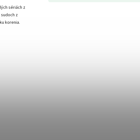
lých sériách z
v sudoch z
ku korenia.