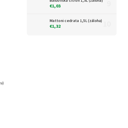
Baldovská citrón 1,5L (záloha)
€1,03
Mattoni cedrata 1,5L (záloha)
€1,32
zu)