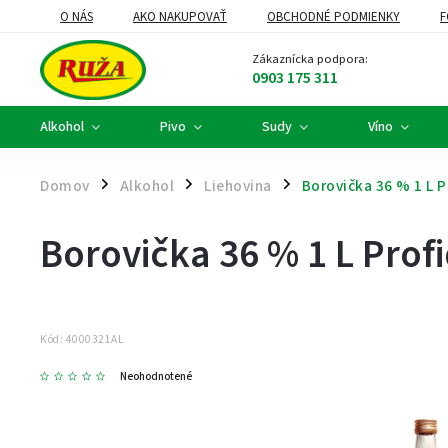
O NÁS
AKO NAKUPOVAŤ
OBCHODNÉ PODMIENKY
F
DARČEKOVÉ KOŠE A FIREMNÉ DARČEKY
ALKOHOLOVÝ SERVIS
Zákaznícka podpora:
0903 175 311
Alkohol
Pivo
Sudy
Víno
Domov
Alkohol
Liehovina
Borovička 36 % 1 L P
/
/
/
Borovička 36 % 1 L Prof
Kód:
4000321AL
Neohodnotené