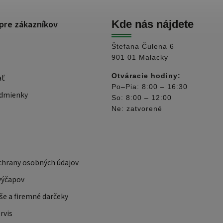
pre zákazníkov
Kde nás nájdete
Štefana Čulena 6
901 01 Malacky
Otváracie hodiny:
ať
Po–Pia: 8:00 – 16:30
dmienky
So: 8:00 – 12:00
Ne: zatvorené
hrany osobných údajov
výčapov
še a firemné darčeky
rvis