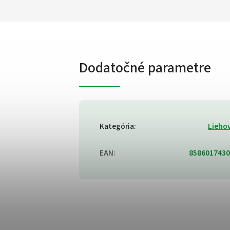
Dodatočné parametre
Kategória
:
Lieho
EAN
:
8586017430