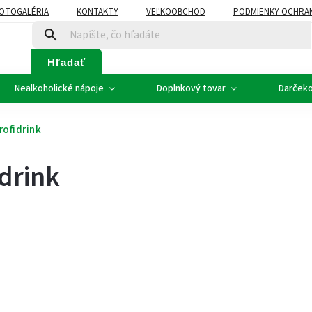
OTOGALÉRIA
KONTAKTY
VEĽKOOBCHOD
PODMIENKY OCHRA
SVADOBNÉ VÍNO - ETIKETY
PLÁN ROZVOZU
Hľadať
Nealkoholické nápoje
Doplnkový tovar
Darčeko
rofidrink
idrink