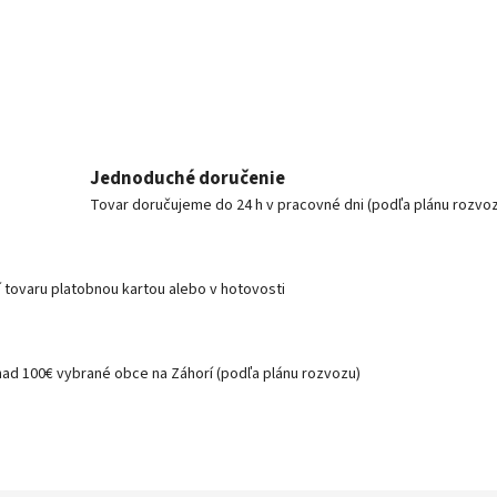
Jednoduché doručenie
Tovar doručujeme do 24 h v pracovné dni (podľa plánu rozvo
í tovaru platobnou kartou alebo v hotovosti
nad 100€ vybrané obce na Záhorí (podľa plánu rozvozu)