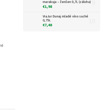
marakuja – ženšen 0,7L (záloha)
€1,98
ViaJur Dunaj mladé víno suché
0,75L
€7,48
zu)