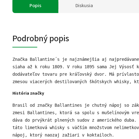
Popis
Diskusia
Podrobný popis
Značka Ballantine´s je najznámejšia aj najpredávane
siaha až k roku 1809. V roku 1895 sama Jej Výsosť k
dodávateľov tovaru pre kráľovský dvor. Má prívlast
zmesou viacerých destilovaných škótskych whisky, kt
História značky
Brasil od značky Ballantines je chutný nápoj so zák
zmesi Ballantines, ktorá sa spolu s mušelínovým vre
dáva do prvýkrát plnených sudov z amerického duba.
táto limetková whisky s väčším množstvom nelimetko
nápoj, ktorý naozaj zažiari v koktailoch. 