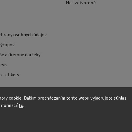
Ne: zatvorené
hrany osobných údajov
výčapov
še a firemné darčeky
rvis
 - etikety
ory cookie. Ďalším prechádzaním tohto webu vyjadrujete súhlas
informácií
tu
.