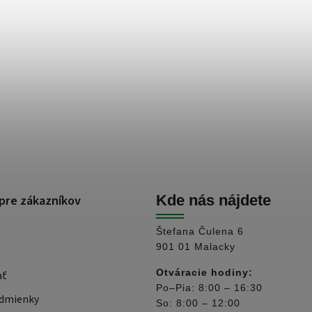
pre zákazníkov
Kde nás nájdete
Štefana Čulena 6
901 01 Malacky
Otváracie hodiny:
ať
Po–Pia: 8:00 – 16:30
dmienky
So: 8:00 – 12:00