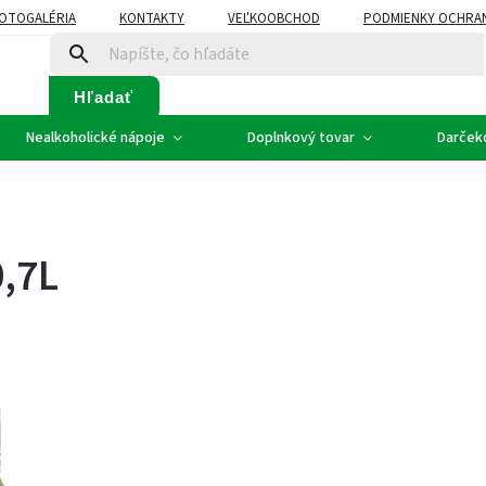
OTOGALÉRIA
KONTAKTY
VEĽKOOBCHOD
PODMIENKY OCHRA
SVADOBNÉ VÍNO - ETIKETY
PLÁN ROZVOZU
Hľadať
Nealkoholické nápoje
Doplnkový tovar
Darček
0,7L