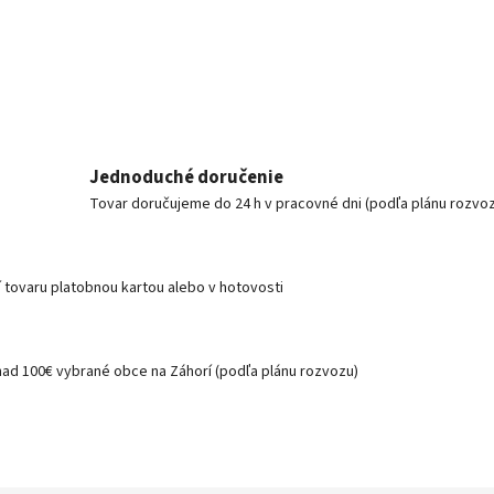
Jednoduché doručenie
Tovar doručujeme do 24 h v pracovné dni (podľa plánu rozvo
í tovaru platobnou kartou alebo v hotovosti
nad 100€ vybrané obce na Záhorí (podľa plánu rozvozu)