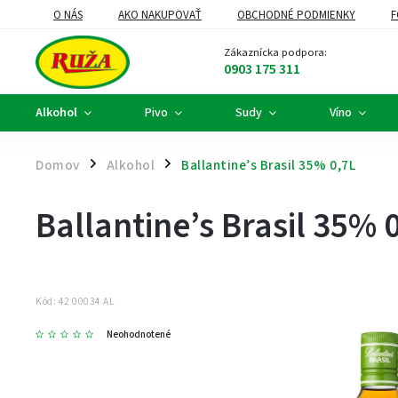
O NÁS
AKO NAKUPOVAŤ
OBCHODNÉ PODMIENKY
F
DARČEKOVÉ KOŠE A FIREMNÉ DARČEKY
ALKOHOLOVÝ SERVIS
Zákaznícka podpora:
0903 175 311
Alkohol
Pivo
Sudy
Víno
Domov
Alkohol
Ballantine’s Brasil 35% 0,7L
/
/
Ballantine’s Brasil 35% 
Kód:
42 00034 AL
Neohodnotené