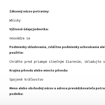
Zákonný názov potraviny:
Whisky 
Výživové údaje/jednotka:
neuvádza sa 
Podmienky skladovania, zvláštne podmienky uchovávania al
použitia:
Chráňte pred priamym slnečným žiarením, skladujte v
Krajina pôvodu alebo miesto pôvodu:
Spojené kráľovstvo 
Meno alebo obchodný názov a adresa prevádzkovateľa potra
podniku: