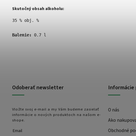
Skutočný obsah alkoholu:
35 % obj. %
Balenie:
 0.7 l
Odoberať newsletter
Informácie 
Vložte svoj e-mail a my Vám budeme zasielať
O nás
informácie o nových produktoch na našom e-
Ako nakupov
shope.
Obchodné po
Email