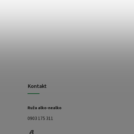
Kontakt
Ruža alko-nealko
0903 175 311