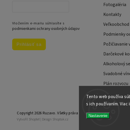
Fotogaléria
Kontakty
Vložením e-mailu súhlasíte s
Veľkoobchod
podmienkami ochrany osobných údajov
Podmienky oc
Požičiavanie 
Prihlásiť sa
Darčekové ko
Alkoholový se
Svadobné víno
Plán rozvozu
Tento web používa súb
s ich používaním. Viac 
Copyright 2026
Ruzavo
. Všetky práva vyhradené.
Nastavenie
Vytvořil
Shoptet
| Design
Shoptak.cz