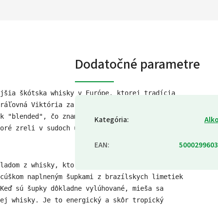
Dodatočné parametre
jšia škótska whisky v Európe, ktorej tradícia 
ráľovná Viktória zaradila Ballantine's medzi 
ok "blended", čo znamená, že obsah fľaše je 
Kategória
:
Alk
oré zreli v sudoch určitý počet rokov. 
EAN
:
5000299603
ladom z whisky, ktorý sa vyrába zo špeciálnej 
cúškom naplneným šupkami z brazílskych limetiek 
 Keď sú šupky dôkladne vylúhované, mieša sa 
vej whisky. Je to energický a skôr tropický 