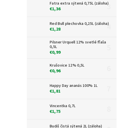
Fatra extra sýtená 0,75L (záloha)
€1,36
Red Bull plechovka 0,25L (záloha)
€1,28
Pilsner Urquell 12% svetlé fľaša
0,5L
€0,99
Krušovice 12% 0,5L
€0,96
Happy Day ananás 100% 1L
€1,81
Vincentka 0,7L
€1,75
Budiš čistá sýtená 2L (záloha)