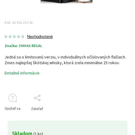
Kód:
42 001232 AL
Neohodnotené
Značka:
CHIVAS REGAL
Jedná sa o limitovanú verziu, v individuálnych očíslovaných flašiach.
Zmes najlepšej škótskej whisky, ktorá zrela minimálne 25 rokov.
Detailné informácie
Opýtať sa
Zdieľať
Skladom
(1 ks)