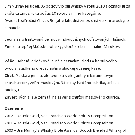
Jim Murray jej udelil 95 bodov v biblii whisky v roku 2010 a označil ju za
škótsku zmes roka počas 18 rokov a mimo kategórie.
Dvadsaťpäťročná Chivas Regal je lahodná zmes s náznakmi broskyne
a mandle.
Jedná sa o limitovanú verziu
,
v individuálnych očíslovaných flašiach.
Zmes najlepšej škótskej whisky, ktorá zrela minimálne 25 rokov.
Vôňa:
Bohatá, oriešková, silná s náznakmi sladu a bobuľového
ovocia, sladkého dreva, malín a sladkej ovsenej kaše.
Chuť:
Mäkká a jemná, ale tvorí sa s elegantným karamelovým
charakterom, veľmi maslovým. Náznaky tvrdého cukríka, anízu a
pudingu.
Záver:
Rýchla, ale zemitá, na záver s chuťou maslového cukríka.
Ocenenie
2012 – Double Gold, San Francisco World Spirits Competition.
2011 – Double Gold, San Francisco World Spirits Competition.
2009 – Jim Murray’s Whisky Bible Awards. Scotch Blended Whisky of