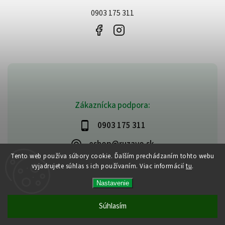
0903 175 311
Zákaznícka podpora:
0903 175 311
eshop@ruzavo.sk
Tento web používa súbory cookie. Ďalším prechádzaním tohto webu
vyjadrujete súhlas s ich používaním. Viac informácií
tu
.
Nastavenie
Copyright 2026
Ruzavo
. Všetky práva vyhradené.
Vytvořil
Shoptet
| Design
Shoptak.cz
Súhlasím