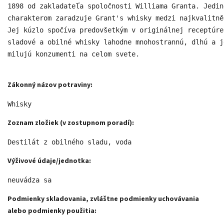
1898 od zakladateľa spoločnosti Williama Granta. Jedin
charakterom zaradzuje Grant's whisky medzi najkvalitně
Jej kúzlo spočíva predovšetkým v originálnej receptúre
sladové a obilné whisky lahodne mnohostrannú, dlhú a j
milujú konzumenti na celom svete. 
Zákonný názov potraviny:
Whisky 
Zoznam zložiek (v zostupnom poradí):
Destilát z obilného sladu, voda 
Výživové údaje/jednotka:
neuvádza sa 
Podmienky skladovania, zvláštne podmienky uchovávania
alebo podmienky použitia: