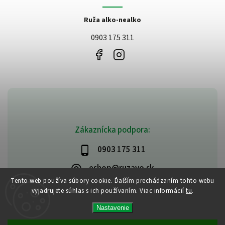
Ruža alko-nealko
0903 175 311
Zákaznícka podpora:
0903 175 311
eshop@ruzavo.sk
Tento web používa súbory cookie. Ďalším prechádzaním tohto webu
vyjadrujete súhlas s ich používaním. Viac informácií
tu
.
Nastavenie
Copyright 2026
Ruzavo
. Všetky práva vyhradené.