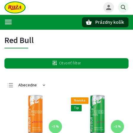
Prázdny košík
Hľadať
Red Bull
Otvoriť filter
Abecedne
Najlacnejšie
Novinka
Najdrahšie
Tip
Najpredávanejšie
–5 %
–5 %