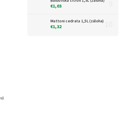
Baldovská citrón 1,5L (záloha)
€1,03
Mattoni cedrata 1,5L (záloha)
€1,32
zu)