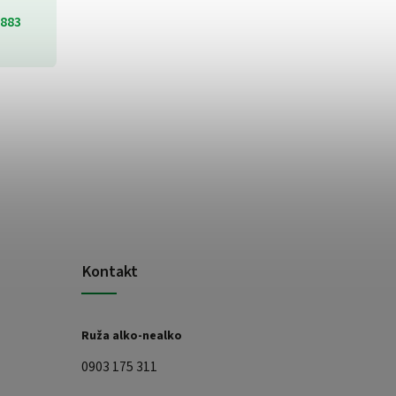
883
Kontakt
Ruža alko-nealko
0903 175 311