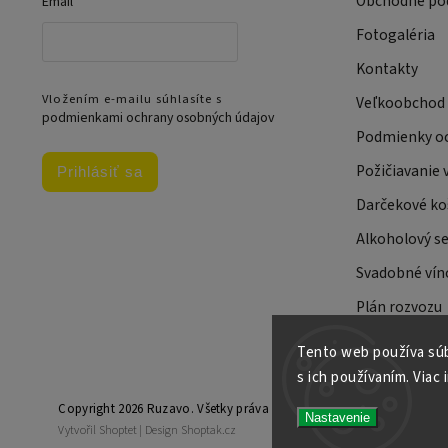
Obchodné po
Email
Fotogaléria
Kontakty
Vložením e-mailu súhlasíte s
Veľkoobchod
podmienkami ochrany osobných údajov
Podmienky oc
Požičiavanie 
Prihlásiť sa
Darčekové ko
Alkoholový se
Svadobné víno
Plán rozvozu
Tento web používa súb
s ich používaním. Viac 
Copyright 2026
Ruzavo
. Všetky práva vyhradené.
Nastavenie
Vytvořil
Shoptet
| Design
Shoptak.cz