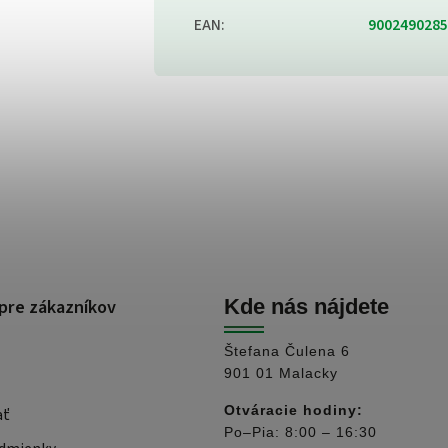
EAN
:
9002490285
pre zákazníkov
Kde nás nájdete
Štefana Čulena 6
901 01 Malacky
Otváracie hodiny:
ať
Po–Pia: 8:00 – 16:30