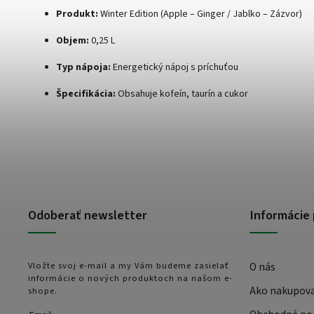
Produkt:
Winter Edition (Apple – Ginger / Jablko – Zázvor)
Objem:
0,25 L
Typ nápoja:
Energetický nápoj s príchuťou
Špecifikácia:
Obsahuje kofeín, taurín a cukor
Odoberať newsletter
Informácie 
Vložte svoj e-mail a my Vám budeme zasielať
O nás
informácie o nových produktoch na našom e-
Ako nakupov
shope.