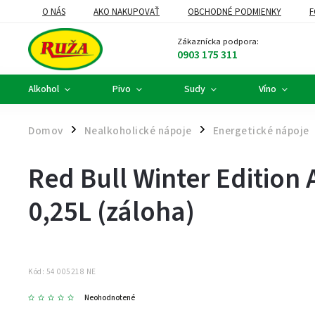
O NÁS
AKO NAKUPOVAŤ
OBCHODNÉ PODMIENKY
F
DARČEKOVÉ KOŠE A FIREMNÉ DARČEKY
ALKOHOLOVÝ SERVIS
Zákaznícka podpora:
0903 175 311
Alkohol
Pivo
Sudy
Víno
Domov
Nealkoholické nápoje
Energetické nápoje
/
/
Red Bull Winter Edition
0,25L (záloha)
Kód:
54 005218 NE
Neohodnotené