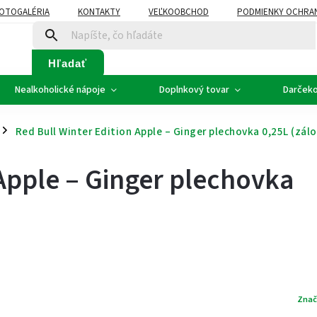
OTOGALÉRIA
KONTAKTY
VEĽKOOBCHOD
PODMIENKY OCHRA
SVADOBNÉ VÍNO - ETIKETY
PLÁN ROZVOZU
Hľadať
Nealkoholické nápoje
Doplnkový tovar
Darčeko
Red Bull Winter Edition Apple – Ginger plechovka 0,25L (zál
/
 Apple – Ginger plechovka
Znač