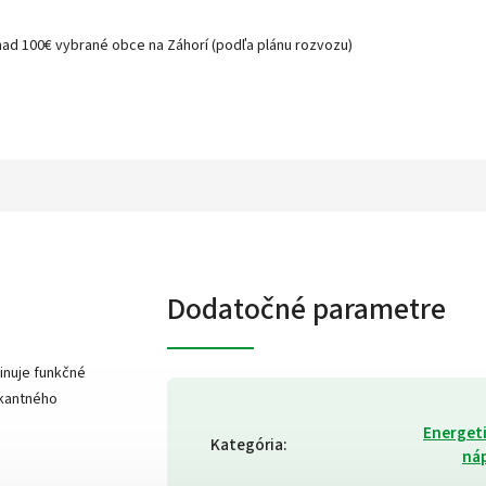
nad 100€ vybrané obce na Záhorí (podľa plánu rozvozu)
Dodatočné parametre
inuje funkčné
ikantného
Energet
Kategória
:
ná