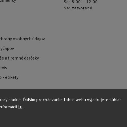
dmienky
So: 8:00 – 12:00
Ne: zatvorené
hrany osobných údajov
výčapov
še a firemné darčeky
rvis
 - etikety
ory cookie. Ďalším prechádzaním tohto webu vyjadrujete súhlas
informácií
tu
.