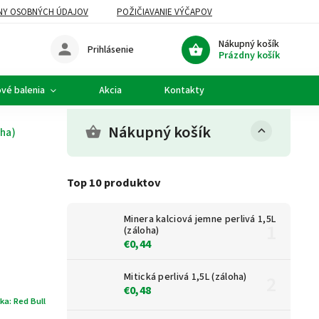
NY OSOBNÝCH ÚDAJOV
POŽIČIAVANIE VÝČAPOV
Nákupný košík
Prihlásenie
Prázdny košík
vé balenia
Akcia
Kontakty
Nákupný košík
oha)
Top 10 produktov
Minera kalciová jemne perlivá 1,5L
(záloha)
€0,44
Mitická perlivá 1,5L (záloha)
€0,48
ka:
Red Bull