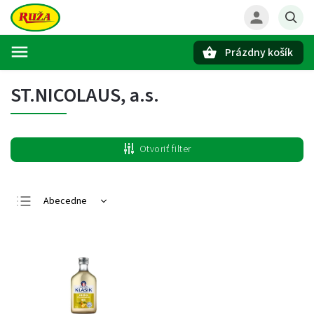
Prázdny košík
Hľadať
ST.NICOLAUS, a.s.
Otvoriť filter
Abecedne
Najlacnejšie
Najdrahšie
Najpredávanejšie