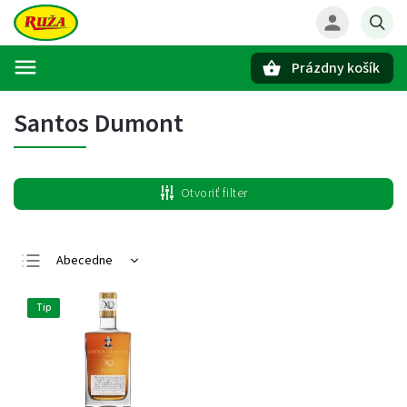
Prázdny košík
Hľadať
Santos Dumont
Otvoriť filter
Abecedne
Najlacnejšie
Tip
Najdrahšie
Najpredávanejšie