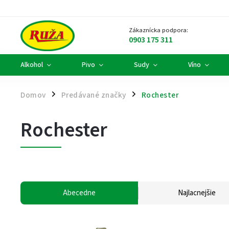
Zákaznícka podpora:
0903 175 311
Alkohol
Pivo
Sudy
Víno
Domov
Predávané značky
Rochester
/
/
Rochester
Abecedne
Najlacnejšie