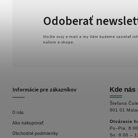
Odoberať newslet
Vložte svoj e-mail a my Vám budeme zasielať i
našom e-shope.
Informácie pre zákazníkov
Kde nás 
Štefana Čul
901 01 Mala
O nás
Otváracie h
Ako nakupovať
Po–Pia: 8:00
Obchodné podmienky
So: 8:00 – 1