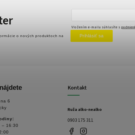
ter
Vložením e-mailu súhlasíte s
podmienk
Prihlásiť sa
nformácie o nových produktoch na
nájdete
Kontakt
ena 6
cky
Ruža alko-nealko
odiny:
0903 175 311
 – 16:30
2:00