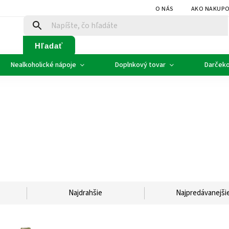
O NÁS
AKO NAKUP
Hľadať
Nealkoholické nápoje
Doplnkový tovar
Darčeko
Najdrahšie
Najpredávanejši