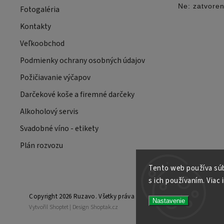
Ne: zatvore
Fotogaléria
Kontakty
Veľkoobchod
Podmienky ochrany osobných údajov
Požičiavanie výčapov
Darčekové koše a firemné darčeky
Alkoholový servis
Svadobné víno - etikety
Plán rozvozu
Tento web používa súb
s ich používaním. Viac 
Copyright 2026
Ruzavo
. Všetky práva vyhradené.
Nastavenie
Vytvořil
Shoptet
| Design
Shoptak.cz