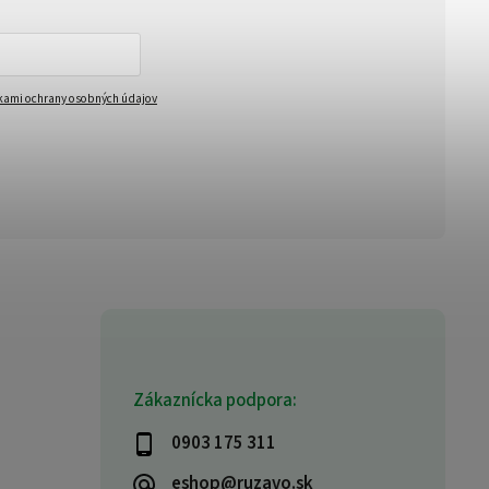
ami ochrany osobných údajov
Zákaznícka podpora:
0903 175 311
eshop@ruzavo.sk