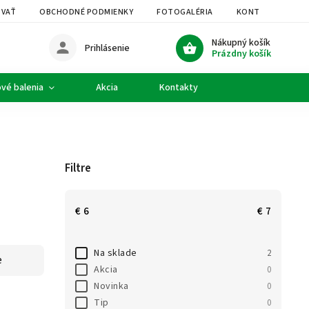
OVAŤ
OBCHODNÉ PODMIENKY
FOTOGALÉRIA
KONTAKTY
Nákupný košík
Prihlásenie
Prázdny košík
vé balenia
Akcia
Kontakty
Filtre
€
6
€
7
Na sklade
2
e
Akcia
0
Novinka
0
Tip
0