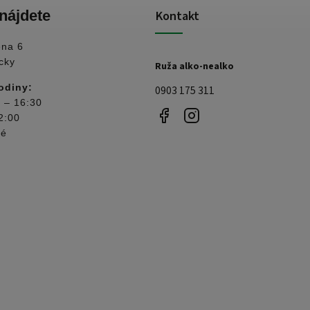
nájdete
Kontakt
ena 6
cky
Ruža alko-nealko
odiny:
0903 175 311
 – 16:30
2:00
né