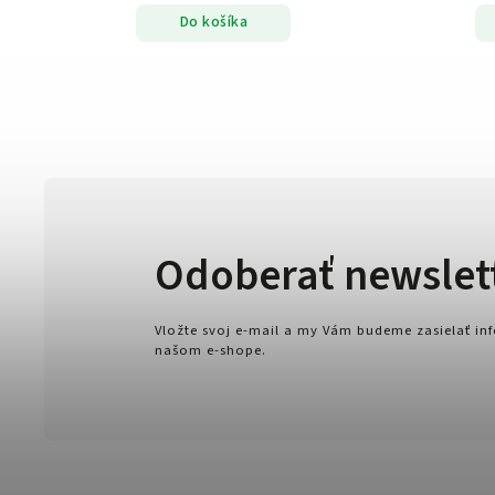
Do košíka
Odoberať newslet
Vložte svoj e-mail a my Vám budeme zasielať i
našom e-shope.