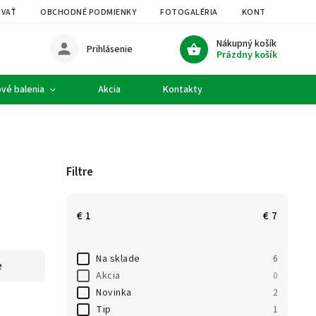
OVAŤ
OBCHODNÉ PODMIENKY
FOTOGALÉRIA
KONTAKTY
Nákupný košík
Prihlásenie
Prázdny košík
vé balenia
Akcia
Kontakty
Filtre
€
1
€
7
Na sklade
6
e
Akcia
0
Novinka
2
Tip
1