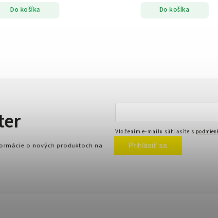
Do košíka
Do košíka
ter
Vložením e-mailu súhlasíte s
podmienk
Prihlásiť sa
nformácie o nových produktoch na