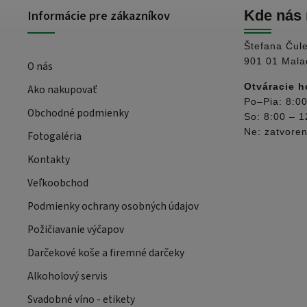
Informácie pre zákazníkov
Kde nás 
Štefana Čul
901 01 Mala
O nás
Otváracie h
Ako nakupovať
Po–Pia: 8:00
Obchodné podmienky
So: 8:00 – 1
Ne: zatvore
Fotogaléria
Kontakty
Veľkoobchod
Podmienky ochrany osobných údajov
Požičiavanie výčapov
Darčekové koše a firemné darčeky
Alkoholový servis
Svadobné víno - etikety