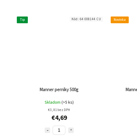
Kód:
64 008144 CU
Tip
Novinka
Manner perníky 500g
Manne
Skladom
(>5 ks)
€3,81 bez DPH
€4,69