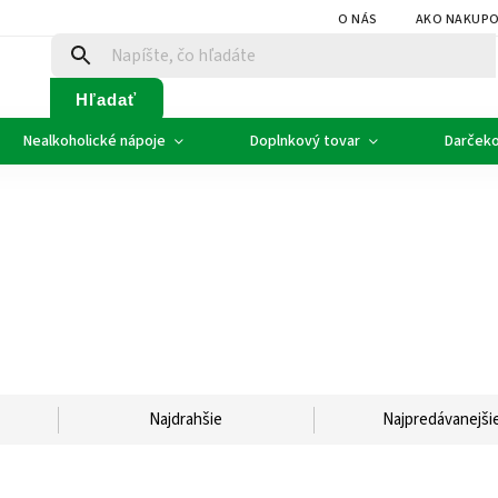
O NÁS
AKO NAKUP
Hľadať
Nealkoholické nápoje
Doplnkový tovar
Darčeko
Najdrahšie
Najpredávanejši