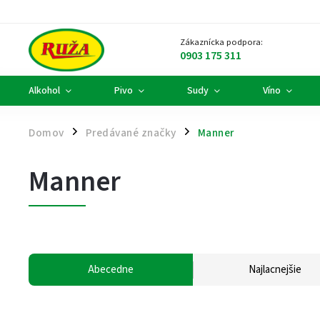
Zákaznícka podpora:
0903 175 311
Alkohol
Pivo
Sudy
Víno
Domov
Predávané značky
Manner
/
/
Manner
Abecedne
Najlacnejšie