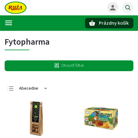
Prázdny košík
Hľadať
Fytopharma
Otvoriť filter
Abecedne
Najlacnejšie
Najdrahšie
Najpredávanejšie