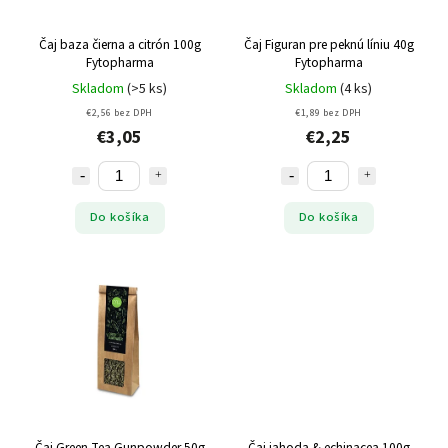
Čaj baza čierna a citrón 100g
Čaj Figuran pre peknú líniu 40g
Fytopharma
Fytopharma
Skladom
(>5 ks)
Skladom
(4 ks)
€2,56 bez DPH
€1,89 bez DPH
€3,05
€2,25
Do košíka
Do košíka
Čaj Green Tea Gunpowder 50g
Čaj jahoda & echinacea 100g