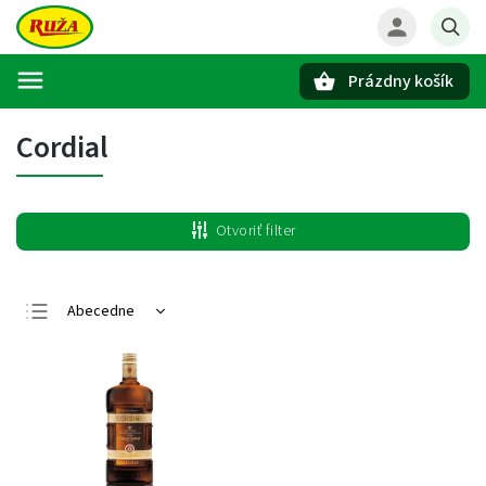
Prázdny košík
Hľadať
Cordial
Otvoriť filter
Abecedne
Najlacnejšie
Najdrahšie
Najpredávanejšie