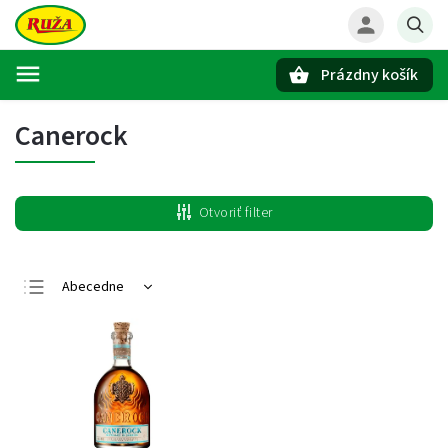
Prázdny košík
Hľadať
Canerock
Otvoriť filter
Abecedne
Najlacnejšie
Najdrahšie
Najpredávanejšie