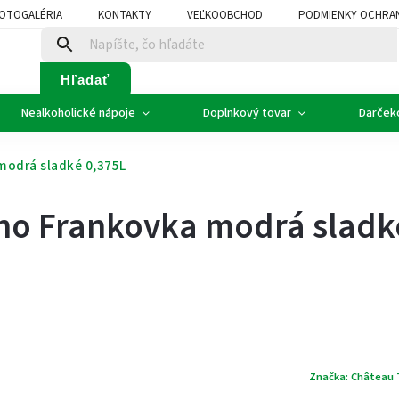
OTOGALÉRIA
KONTAKTY
VEĽKOOBCHOD
PODMIENKY OCHRA
SVADOBNÉ VÍNO - ETIKETY
PLÁN ROZVOZU
Hľadať
Nealkoholické nápoje
Doplnkový tovar
Darček
modrá sladké 0,375L
no Frankovka modrá sladk
Značka:
Château 