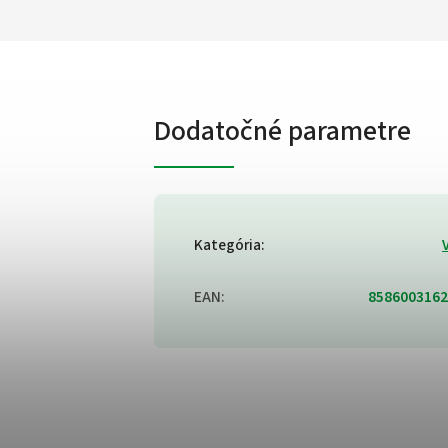
Dodatočné parametre
Kategória
:
EAN
:
8586003162