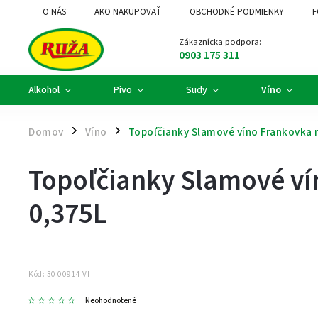
O NÁS
AKO NAKUPOVAŤ
OBCHODNÉ PODMIENKY
F
DARČEKOVÉ KOŠE A FIREMNÉ DARČEKY
ALKOHOLOVÝ SERVIS
Zákaznícka podpora:
0903 175 311
Alkohol
Pivo
Sudy
Víno
Domov
Víno
Topoľčianky Slamové víno Frankovka 
/
/
Topoľčianky Slamové ví
0,375L
Kód:
30 00914 VI
Neohodnotené