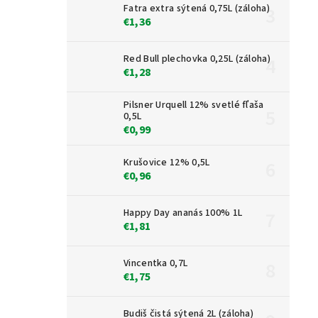
Fatra extra sýtená 0,75L (záloha)
€1,36
Red Bull plechovka 0,25L (záloha)
€1,28
Pilsner Urquell 12% svetlé fľaša
0,5L
€0,99
Krušovice 12% 0,5L
€0,96
Happy Day ananás 100% 1L
€1,81
Vincentka 0,7L
€1,75
Budiš čistá sýtená 2L (záloha)