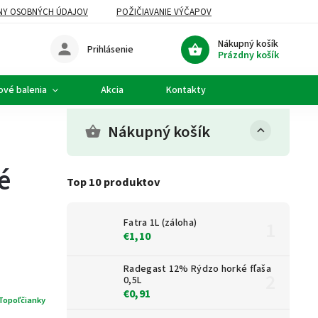
NY OSOBNÝCH ÚDAJOV
POŽIČIAVANIE VÝČAPOV
Nákupný košík
Prihlásenie
Prázdny košík
ové balenia
Akcia
Kontakty
Nákupný košík
é
Top 10 produktov
Fatra 1L (záloha)
€1,10
Radegast 12% Rýdzo horké fľaša
0,5L
€0,91
Topoľčianky