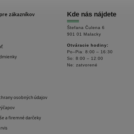
pre zákazníkov
Kde nás nájdete
Štefana Čulena 6
901 01 Malacky
Otváracie hodiny:
ať
Po–Pia: 8:00 – 16:30
dmienky
So: 8:00 – 12:00
Ne: zatvorené
hrany osobných údajov
výčapov
še a firemné darčeky
rvis