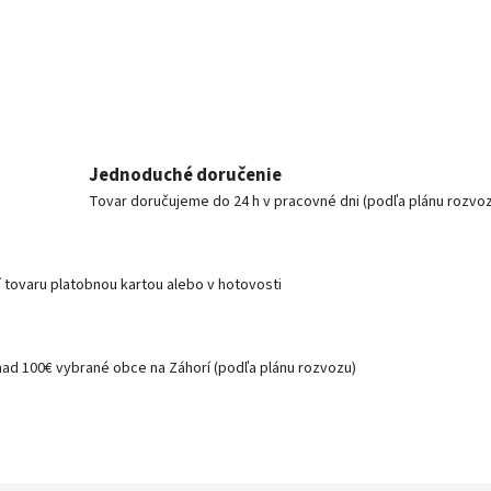
Jednoduché doručenie
Tovar doručujeme do 24 h v pracovné dni (podľa plánu rozvo
í tovaru platobnou kartou alebo v hotovosti
nad 100€ vybrané obce na Záhorí (podľa plánu rozvozu)