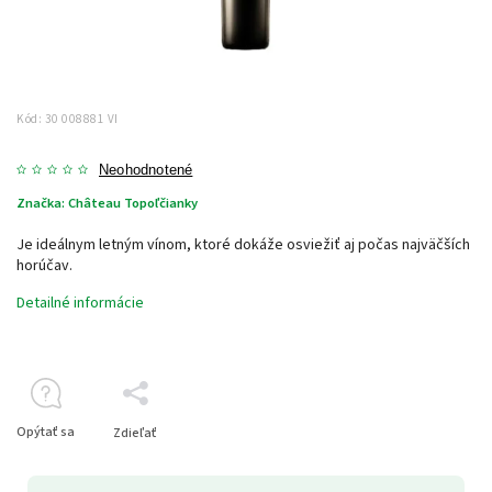
Kód:
30 008881 VI
Neohodnotené
Značka:
Château Topoľčianky
Je ideálnym letným vínom, ktoré dokáže osviežiť aj počas najväčších
horúčav.
Detailné informácie
Opýtať sa
Zdieľať