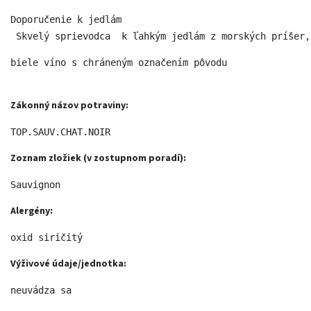
Doporučenie k jedlám

 Skvelý sprievodca  k ľahkým jedlám z morských príšer,
biele víno s chráneným označením pôvodu 
Zákonný názov potraviny:
TOP.SAUV.CHAT.NOIR 
Zoznam zložiek (v zostupnom poradí):
Sauvignon 
Alergény:
oxid siričitý 
Výživové údaje/jednotka:
neuvádza sa 