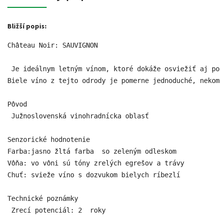
Bližší popis:
Château Noir: SAUVIGNON

 Je ideálnym letným vínom, ktoré dokáže osviežiť aj po
Biele víno z tejto odrody je pomerne jednoduché, nekom
Pôvod 

 Južnoslovenská vinohradnícka oblasť

Senzorické hodnotenie

Farba:jasno žltá farba  so zeleným odleskom

Vôňa: vo vôni sú tóny zrelých egrešov a trávy

Chuť: svieže víno s dozvukom bielych ríbezlí

Technické poznámky

 Zrecí potenciál: 2  roky
