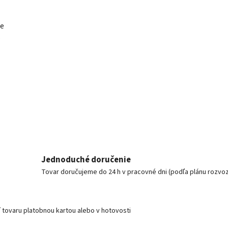
te
o
Jednoduché doručenie
Tovar doručujeme do 24 h v pracovné dni (podľa plánu rozvo
í tovaru platobnou kartou alebo v hotovosti