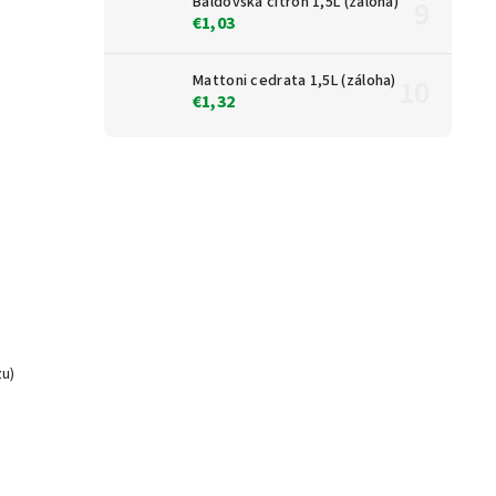
Baldovská citrón 1,5L (záloha)
€1,03
Mattoni cedrata 1,5L (záloha)
€1,32
zu)