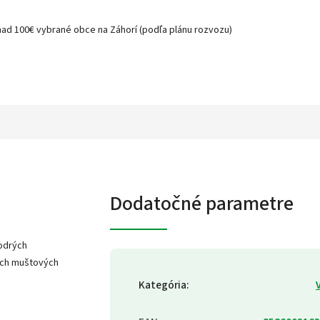
nad 100€ vybrané obce na Záhorí (podľa plánu rozvozu)
Dodatočné parametre
modrých
ých muštových
Kategória
: