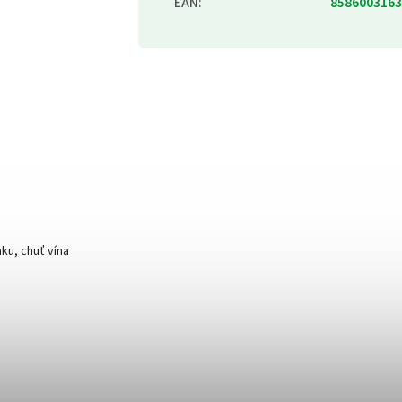
EAN
:
8586003163
ku, chuť vína