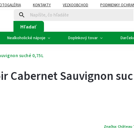
OTOGALÉRIA
KONTAKTY
VEĽKOOBCHOD
PODMIENKY OCHRA
SVADOBNÉ VÍNO - ETIKETY
PLÁN ROZVOZU
Hľadať
Nealkoholické nápoje
Doplnkový tovar
Darček
auvignon suché 0,75L
ir Cabernet Sauvignon su
Značka:
Château 