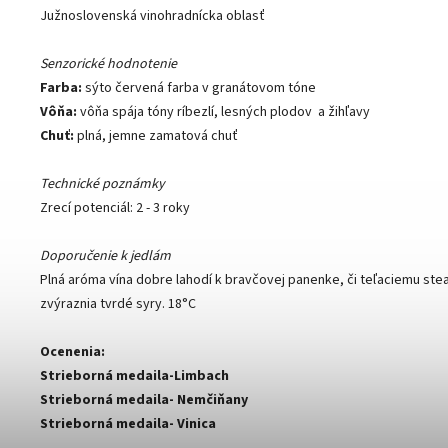
Južnoslovenská vinohradnícka oblasť
Senzorické hodnotenie
Farba:
sýto červená farba v granátovom tóne
Vôňa:
vôňa spája tóny ríbezlí, lesných plodov a žihľavy
Chuť:
plná, jemne zamatová chuť
Technické poznámky
Zrecí potenciál: 2 - 3 roky
Doporučenie k jedlám
Plná aróma vína dobre lahodí k bravčovej panenke, či teľaciemu stea
zvýraznia tvrdé syry. 18°C
Ocenenia:
Strieborná medaila-Limbach
Strieborná medaila- Nemčiňany
Strieborná medaila- Vinica