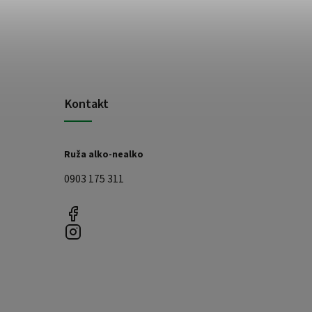
Kontakt
Ruža alko-nealko
0903 175 311