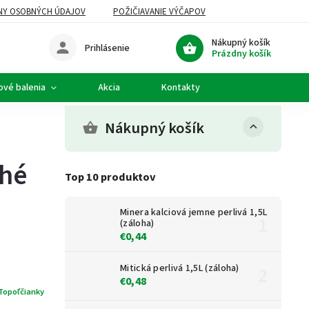
NY OSOBNÝCH ÚDAJOV
POŽIČIAVANIE VÝČAPOV
Nákupný košík
Prihlásenie
Prázdny košík
ové balenia
Akcia
Kontakty
Nákupný košík
ché
Top 10 produktov
Minera kalciová jemne perlivá 1,5L
(záloha)
€0,44
Mitická perlivá 1,5L (záloha)
€0,48
Topoľčianky