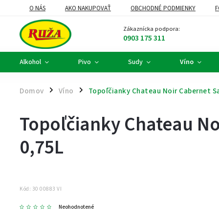
O NÁS
AKO NAKUPOVAŤ
OBCHODNÉ PODMIENKY
F
DARČEKOVÉ KOŠE A FIREMNÉ DARČEKY
ALKOHOLOVÝ SERVIS
Zákaznícka podpora:
0903 175 311
Alkohol
Pivo
Sudy
Víno
Domov
Víno
Topoľčianky Chateau Noir Cabernet S
/
/
Topoľčianky Chateau No
0,75L
Kód:
30 00883 VI
Neohodnotené