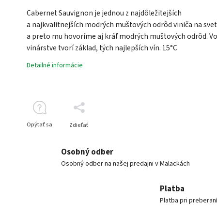
Cabernet Sauvignon je jednou z najdôležitejších
a najkvalitnejších modrých muštových odrôd viniča na sve
a preto mu hovoríme aj kráľ modrých muštových odrôd. V
vinárstve tvorí základ, tých najlepších vín. 15°C
Detailné informácie
Opýtať sa
Zdieľať
Osobný odber
Osobný odber na našej predajni v Malackách
Platba
Platba pri preberan