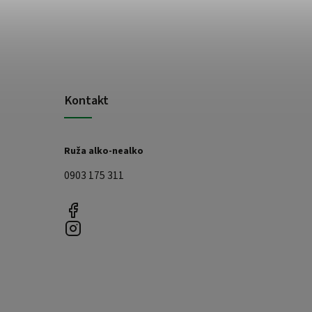
Kontakt
Ruža alko-nealko
0903 175 311