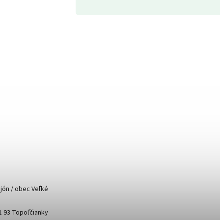
ajón / obec Veľké
51 93 Topoľčianky