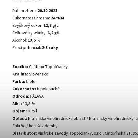
Dátum zberu:
20.10.2021
Cukornatosť hrozna:
24 °NM
Zvyškový cukor:
12,8 g/L
Celkové kyselinky:
6
,2 g/L
Alkohol:
13,5 %
Zrecí potenciál:
2-3 roky
Značka:
Château Topoľčianky
Krajina:
Slovensko
Farba:
biele
Cukornatosť:
polosuché
Odroda:
PÁLAVA
Alk. :
13,5 %
Objem:
0.75 l
Oblasť:
Nitrianska vinohradnícka oblasť / Nitriansky vinohradnícky r
Zálužie / hon Kezidomby
Distribútor:
Vinárske závody Topoľčianky, s.r.o., Cintorínska 31, 9