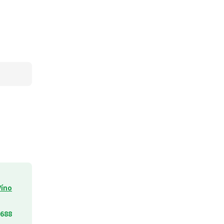
Víno
688