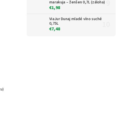
marakuja – ženšen 0,7L (záloha)
€1,98
ViaJur Dunaj mladé víno suché
0,75L
€7,48
zu)