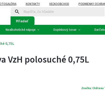
OTOGALÉRIA
KONTAKTY
VEĽKOOBCHOD
PODMIENKY OCHRA
SVADOBNÉ VÍNO - ETIKETY
PLÁN ROZVOZU
Hľadať
Nealkoholické nápoje
Doplnkový tovar
Darček
ché 0,75L
va VzH polosuché 0,75L
Značka:
Château 