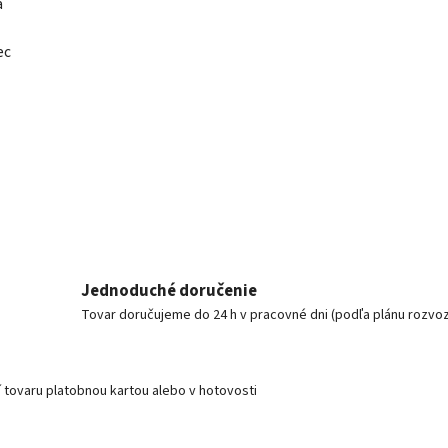
á
ec
Jednoduché doručenie
Tovar doručujeme do 24 h v pracovné dni (podľa plánu rozvo
í tovaru platobnou kartou alebo v hotovosti