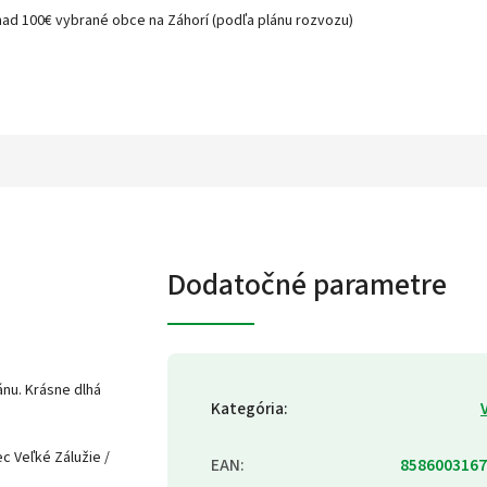
nad 100€ vybrané obce na Záhorí (podľa plánu rozvozu)
Dodatočné parametre
nu. Krásne dlhá
Kategória
:
ec Veľké Zálužie /
EAN
:
8586003167