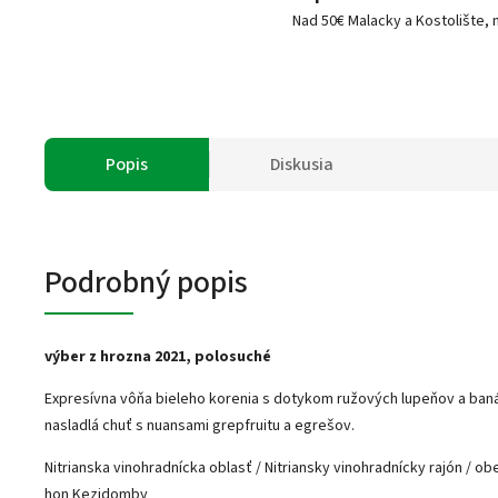
Nad 50€ Malacky a Kostolište, 
Popis
Diskusia
Podrobný popis
výber z hrozna
2021, polosuché
Expresívna vôňa bieleho korenia s dotykom ružových lupeňov a baná
nasladlá chuť s nuansami grepfruitu a egrešov.
Nitrianska vinohradnícka oblasť / Nitriansky vinohradnícky rajón / ob
hon Kezidomby