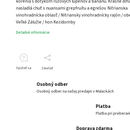
korenia s dotykom ružových lupeňov a banánu. Krásne dlh
nasladlá chuť s nuansami grepfruitu a egrešov. Nitrianska
vinohradnícka oblasť / Nitriansky vinohradnícky rajón / ob
Veľké Zálužie / hon Kezidomby
Detailné informácie
Opýtať sa
Zdieľať
Osobný odber
Osobný odber na našej predajni v Malackách
Platba
Platba pri preberan
Doprava zdarma