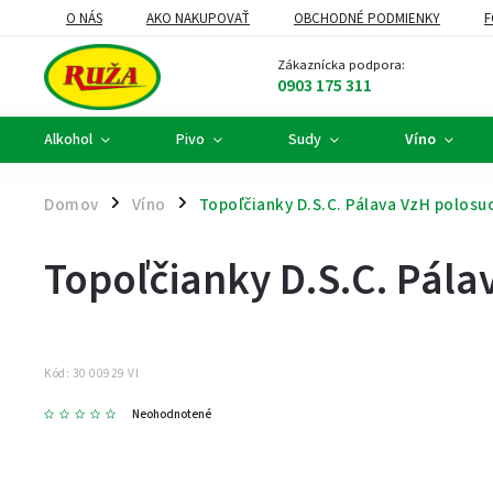
O NÁS
AKO NAKUPOVAŤ
OBCHODNÉ PODMIENKY
F
DARČEKOVÉ KOŠE A FIREMNÉ DARČEKY
ALKOHOLOVÝ SERVIS
Zákaznícka podpora:
0903 175 311
Alkohol
Pivo
Sudy
Víno
Domov
Víno
Topoľčianky D.S.C. Pálava VzH polosu
/
/
Topoľčianky D.S.C. Pála
Kód:
30 00929 VI
Neohodnotené