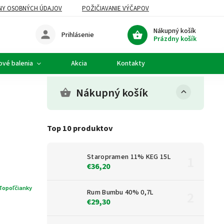
NY OSOBNÝCH ÚDAJOV
POŽIČIAVANIE VÝČAPOV
Nákupný košík
Prihlásenie
Prázdny košík
ové balenia
Akcia
Kontakty
Nákupný košík
Top 10 produktov
Staropramen 11% KEG 15L
€36,20
Topoľčianky
Rum Bumbu 40% 0,7L
€29,30