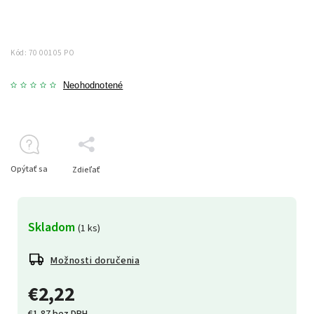
Kód:
70 00105 PO
Neohodnotené
Opýtať sa
Zdieľať
Skladom
(1 ks)
Možnosti doručenia
€2,22
€1,87 bez DPH