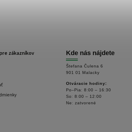
pre zákazníkov
Kde nás nájdete
Štefana Čulena 6
901 01 Malacky
Otváracie hodiny:
ať
Po–Pia: 8:00 – 16:30
dmienky
So: 8:00 – 12:00
Ne: zatvorené