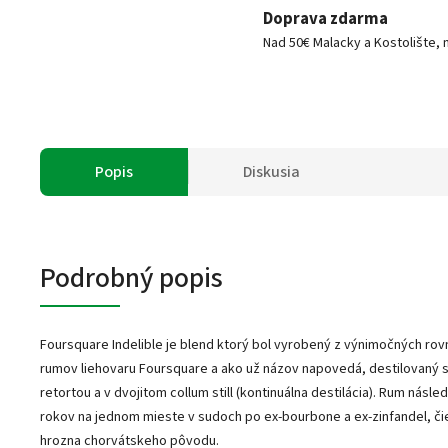
Doprava zdarma
Nad 50€ Malacky a Kostolište, 
Popis
Diskusia
Podrobný popis
Foursquare Indelible je blend ktorý bol vyrobený z výnimočných rov
rumov liehovaru Foursquare a ako už názov napovedá, destilovaný s
retortou a v dvojitom collum still (kontinuálna destilácia). Rum násle
rokov na jednom mieste v sudoch po ex-bourbone a ex-zinfandel, či
hrozna chorvátskeho pôvodu.