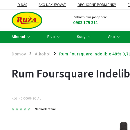
O NÁS
AKO NAKUPOVAŤ
OBCHODNÉ PODMIENKY
F
DARČEKOVÉ KOŠE A FIREMNÉ DARČEKY
ALKOHOLOVÝ SERVIS
Zákaznícka podpora:
0903 175 311
Alkohol
Pivo
Sudy
Víno
Domov
Alkohol
Rum Foursquare Indelible 48% 0,7
/
/
Rum Foursquare Indelib
Kód:
40 0068490 AL
Neohodnotené