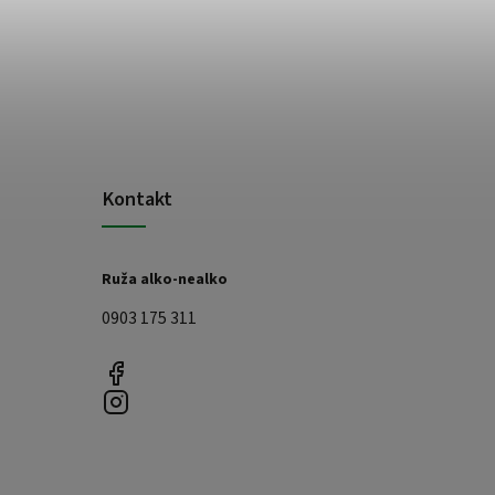
Kontakt
Ruža alko-nealko
0903 175 311