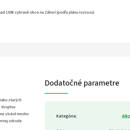
nad 100€ vybrané obce na Záhorí (podľa plánu rozvozu)
Dodatočné parametre
nako starých
 dvojitou
dne strávil mnoho
Kategória
:
Alk
ernej odrode