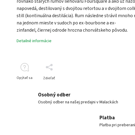
rovnako starých rumov liehovaru Foursquare a ako už náz
napovedá, destilovaný s dvojitou retortou a v dvojitom col
still (kontinuálna destilácia). Rum následne strávil mnoho
na jednom mieste v sudoch po ex-bourbone a ex-
zinfandel, čiernej odrode hrozna chorvátskeho pôvodu.
Detailné informácie
Opýtať sa
Zdieľať
Osobný odber
Osobný odber na našej predajni v Malackách
Platba
Platba pri preberan