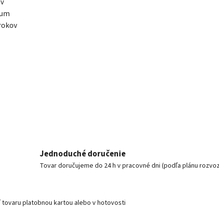
ov
lum
 rokov
Jednoduché doručenie
Tovar doručujeme do 24 h v pracovné dni (podľa plánu rozvo
í tovaru platobnou kartou alebo v hotovosti