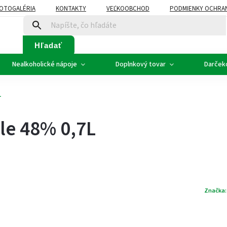
OTOGALÉRIA
KONTAKTY
VEĽKOOBCHOD
PODMIENKY OCHRA
SVADOBNÉ VÍNO - ETIKETY
PLÁN ROZVOZU
Hľadať
Nealkoholické nápoje
Doplnkový tovar
Darček
L
le 48% 0,7L
Značka