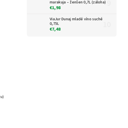
marakuja – ženšen 0,7L (záloha)
€1,98
ViaJur Dunaj mladé víno suché
0,75L
€7,48
zu)