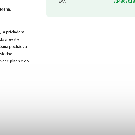
EAN
:
724803018
tudena.
 je príkladom
dozrieval v
äčšina pochádza
osledne
ované plnenie do