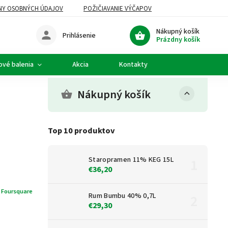
NY OSOBNÝCH ÚDAJOV
POŽIČIAVANIE VÝČAPOV
Nákupný košík
Prihlásenie
Prázdny košík
ové balenia
Akcia
Kontakty
Nákupný košík
Top 10 produktov
Staropramen 11% KEG 15L
€36,20
:
Foursquare
Rum Bumbu 40% 0,7L
€29,30