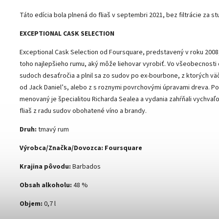
Táto edícia bola plnená do fliaš v septembri 2021, bez filtrácie za s
EXCEPTIONAL CASK SELECTION
Exceptional Cask Selection od Foursquare, predstavený v roku 2008,
toho najlepšieho rumu, aký môže liehovar vyrobiť. Vo všeobecnosti 
sudoch desaťročia a plnil sa zo sudov po ex-bourbone, z ktorých v
od Jack Daniel’s, alebo z s roznymi povrchovými úpravami dreva. P
menovaný je špecialitou Richarda Sealea a vydania zahŕňali vychvaľ
fliaš z radu sudov obohatené víno a brandy.
Druh:
tmavý rum
Výrobca/Značka/Dovozca: Foursquare
Krajina pôvodu:
Barbados
Obsah alkoholu:
48 %
Objem:
0,7 l