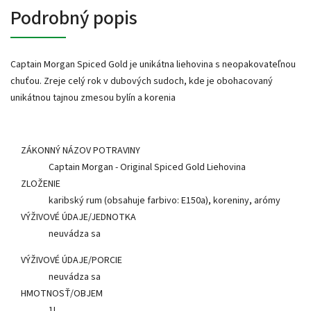
Podrobný popis
Captain Morgan Spiced Gold je unikátna liehovina s neopakovateľnou
chuťou. Zreje celý rok v dubových sudoch, kde je obohacovaný
unikátnou tajnou zmesou bylín a korenia
ZÁKONNÝ NÁZOV POTRAVINY
Captain Morgan - Original Spiced Gold Liehovina
ZLOŽENIE
karibský rum (obsahuje farbivo: E150a), koreniny, arómy
VÝŽIVOVÉ ÚDAJE/JEDNOTKA
neuvádza sa
VÝŽIVOVÉ ÚDAJE/PORCIE
neuvádza sa
HMOTNOSŤ/OBJEM
1L