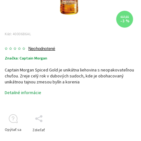
€17,55
–3 %
Kód:
4000686AL
Neohodnotené
Značka:
Captain Morgan
Captain Morgan Spiced Gold je unikátna liehovina s neopakovateľnou
chuťou. Zreje celý rok v dubových sudoch, kde je obohacovaný
unikátnou tajnou zmesou bylín a korenia
Detailné informácie
Opýtať sa
Zdieľať