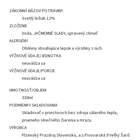
ZÁKONNÝ NÁZOV POTRAVINY
Svetlý ležiak 12%
ZLOŽENIE
Voda, JAČMENNÉ SLADY, upravený chmeľ
ALERGÉNY
Obilniny obsahujúce lepok a výrobky z nich
VÝŽIVOVÉ ÚDAJE/JEDNOTKA
neuvádza sa
VÝŽIVOVÉ ÚDAJE/PORCIE
neuvádza sa
HMOTNOSŤ/OBJEM
330ml
PODMIENKY SKLADOVANIA
Skladovať v priestoroch bez zdroja sálavého tepla,
priameho slnečného žiarenia a mrazu.
VÝROBCA
Plzenský Prazdroj Slovensko, a.s.Pivovarská 9 Veľký Šariš