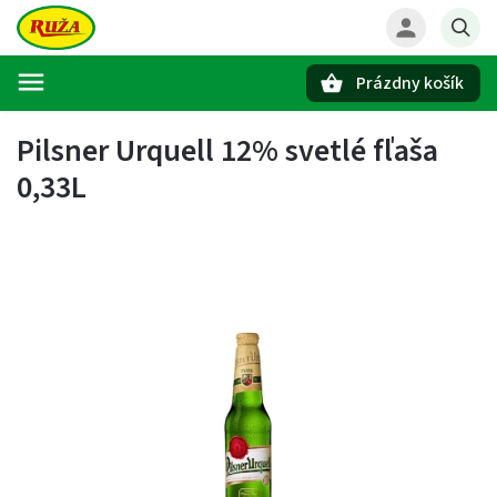
Prázdny košík
Hľadať
Pilsner Urquell 12% svetlé fľaša
0,33L