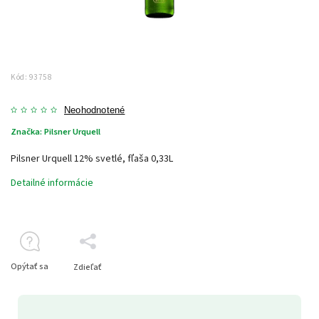
Kód:
93758
Neohodnotené
Značka:
Pilsner Urquell
Pilsner Urquell 12% svetlé, fľaša 0,33L
Detailné informácie
Opýtať sa
Zdieľať