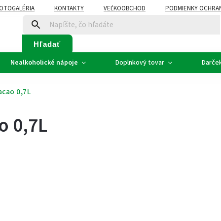
OTOGALÉRIA
KONTAKTY
VEĽKOOBCHOD
PODMIENKY OCHRA
SVADOBNÉ VÍNO - ETIKETY
PLÁN ROZVOZU
Hľadať
Nealkoholické nápoje
Doplnkový tovar
Darče
acao 0,7L
o 0,7L