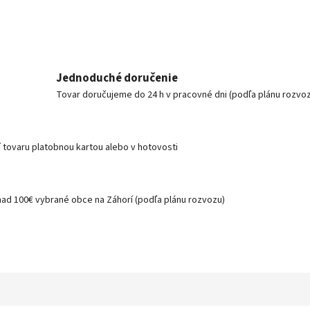
Jednoduché doručenie
Tovar doručujeme do 24 h v pracovné dni (podľa plánu rozvo
í tovaru platobnou kartou alebo v hotovosti
nad 100€ vybrané obce na Záhorí (podľa plánu rozvozu)