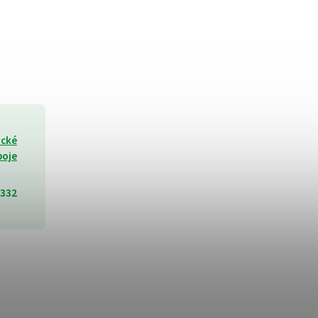
ické
poje
332