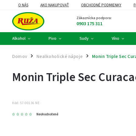
O NÁS
AKO NAKUPOVAŤ
OBCHODNÉ PODMIENKY
F
DARČEKOVÉ KOŠE A FIREMNÉ DARČEKY
ALKOHOLOVÝ SERVIS
Zákaznícka podpora:
0903 175 311
Alkohol
Pivo
Sudy
Víno
Domov
Nealkoholické nápoje
Monin Triple Sec Cur
/
/
Monin Triple Sec Curaca
Kód:
57 00136 NE
Neohodnotené