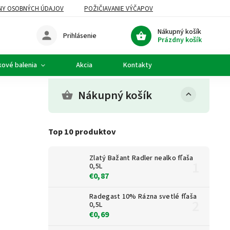
NY OSOBNÝCH ÚDAJOV
POŽIČIAVANIE VÝČAPOV
Nákupný košík
Prihlásenie
Prázdny košík
kové balenia
Akcia
Kontakty
Nákupný košík
Top 10 produktov
Zlatý Bažant Radler nealko fľaša
0,5L
€0,87
Radegast 10% Rázna svetlé fľaša
0,5L
€0,69