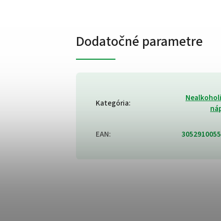
Dodatočné parametre
Nealkohol
Kategória
:
ná
EAN
:
3052910055