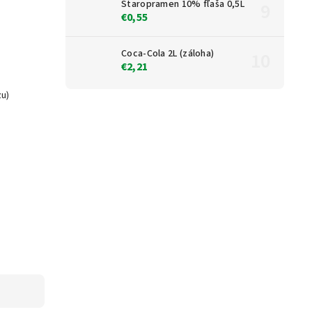
Staropramen 10% fľaša 0,5L
€0,55
Coca-Cola 2L (záloha)
€2,21
zu)