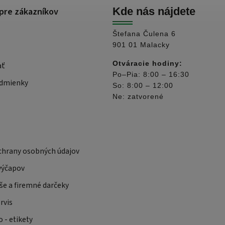
pre zákazníkov
Kde nás nájdete
Štefana Čulena 6
901 01 Malacky
Otváracie hodiny:
ať
Po–Pia: 8:00 – 16:30
dmienky
So: 8:00 – 12:00
Ne: zatvorené
hrany osobných údajov
výčapov
še a firemné darčeky
rvis
 - etikety