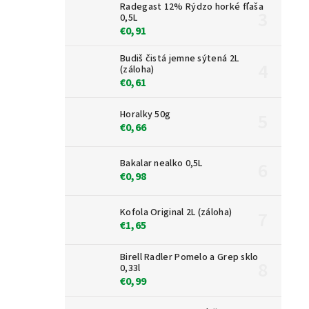
Radegast 12% Rýdzo horké fľaša
0,5L
€0,91
Budiš čistá jemne sýtená 2L
(záloha)
€0,61
Horalky 50g
€0,66
Bakalar nealko 0,5L
€0,98
Kofola Original 2L (záloha)
€1,65
Birell Radler Pomelo a Grep sklo
0,33l
€0,99