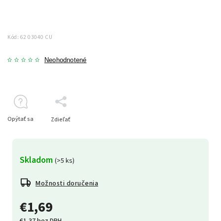
Kód:
62 03040 CU
Neohodnotené
Opýtať sa
Zdieľať
Skladom
(>5 ks)
Možnosti doručenia
€1,69
€1,37 bez DPH