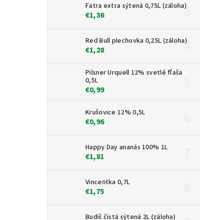
Fatra extra sýtená 0,75L (záloha)
€1,36
Red Bull plechovka 0,25L (záloha)
€1,28
Pilsner Urquell 12% svetlé fľaša
0,5L
€0,99
Krušovice 12% 0,5L
€0,96
Happy Day ananás 100% 1L
€1,81
Vincentka 0,7L
€1,75
Budiš čistá sýtená 2L (záloha)