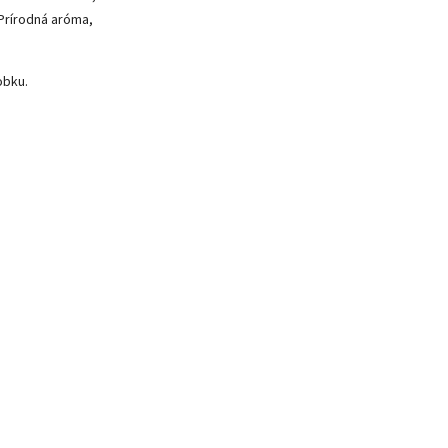
 Prírodná aróma,
obku.