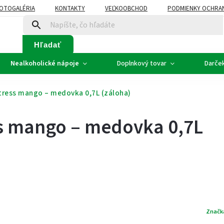
OTOGALÉRIA
KONTAKTY
VEĽKOOBCHOD
PODMIENKY OCHRA
SVADOBNÉ VÍNO - ETIKETY
PLÁN ROZVOZU
Hľadať
Nealkoholické nápoje
Doplnkový tovar
Darče
tress mango – medovka 0,7L (záloha)
ss mango – medovka 0,7L
Značk