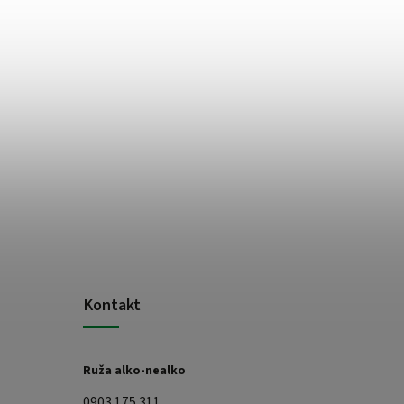
Kontakt
Ruža alko-nealko
0903 175 311