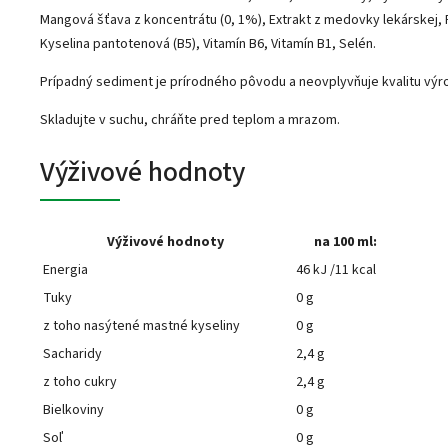
Mangová šťava z koncentrátu (0, 1%), Extrakt z medovky lekárskej,
Kyselina pantotenová (B5), Vitamín B6, Vitamín B1, Selén.
Prípadný sediment je prírodného pôvodu a neovplyvňuje kvalitu výr
Skladujte v suchu, chráňte pred teplom a mrazom.
Výživové hodnoty
Výživové hodnoty
na 100 ml:
Energia
46 kJ /11 kcal
Tuky
0 g
z toho nasýtené mastné kyseliny
0 g
Sacharidy
2,4 g
z toho cukry
2,4 g
Bielkoviny
0 g
Soľ
0 g