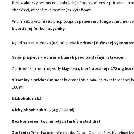
Nízkokalorický sýtený nealkoholický nápoj vyrobený z prírodnej min
vitamínmi, minerálmi a rastlinnými výťažkami.
Vitamín B1 a vitamín B6 prispievajú k
správnemu fungovaniu nervo
k správnej funkcii psychiky.
Kyselina pantoténová (B5) prispieva k
zdravej duševnej výkonnost
Selén prispieva k
ochrane buniek pred oxidačným stresom.
Z prírodnej minerálnej vody Magnesia, ktorá
obsahuje 172 mg horčí
Vitamíny a pridané minerály
v množstve min. 7,5 % referenčnej h
100 ml
Nízkokalorická
Nízky obsah cukru
(2,4 g / 100 ml)
Bez konzervantov, umelých farbív a sladidiel
Zloženie:
Prírodná minerálna voda, Cukor, Oxid uhličitý, Kyselina: ky