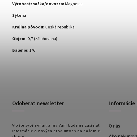
Výrobca/značka/dovozca:
Magnesia
Sýtená
Krajina pôvodu:
Česká republika
Objem:
0,7 (zálohovaná)
Balenie:
1/6
Odoberať newsletter
Informácie 
Vložte svoj e-mail a my Vám budeme zasielať
O nás
informácie o nových produktoch na našom e-
Ako nakupov
shope.