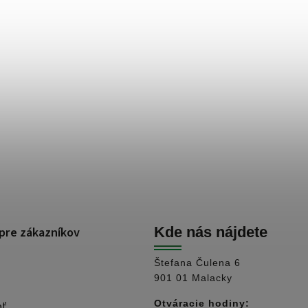
pre zákazníkov
Kde nás nájdete
Štefana Čulena 6
901 01 Malacky
Otváracie hodiny:
ať