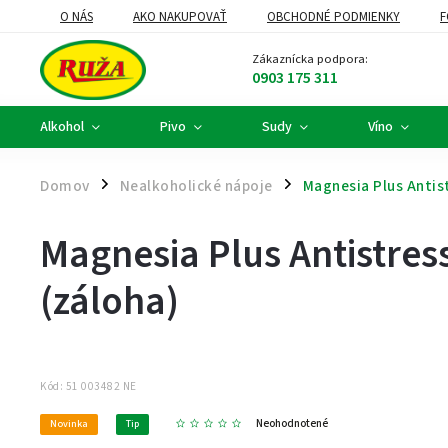
O NÁS
AKO NAKUPOVAŤ
OBCHODNÉ PODMIENKY
F
DARČEKOVÉ KOŠE A FIREMNÉ DARČEKY
ALKOHOLOVÝ SERVIS
Zákaznícka podpora:
0903 175 311
Alkohol
Pivo
Sudy
Víno
Domov
Nealkoholické nápoje
Magnesia Plus Antis
/
/
Magnesia Plus Antistre
(záloha)
Kód:
51 003482 NE
Neohodnotené
Novinka
Tip