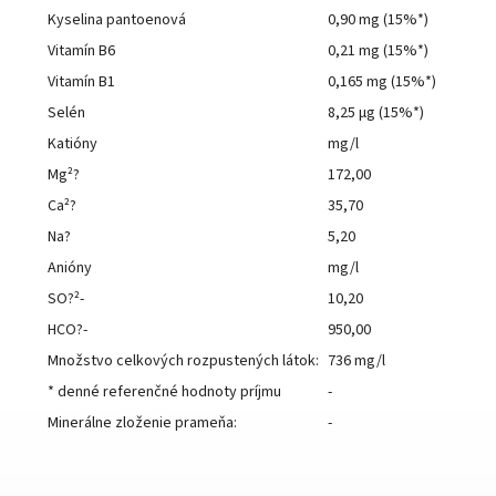
Kyselina pantoenová
0,90 mg (15%*)
Vitamín B6
0,21 mg (15%*)
Vitamín B1
0,165 mg (15%*)
Selén
8,25 µg (15%*)
Katióny
mg/l
Mg²?
172,00
Ca²?
35,70
Na?
5,20
Anióny
mg/l
SO?²-
10,20
HCO?-
950,00
Množstvo celkových rozpustených látok:
736 mg/l
* denné referenčné hodnoty príjmu
-
Minerálne zloženie prameňa:
-