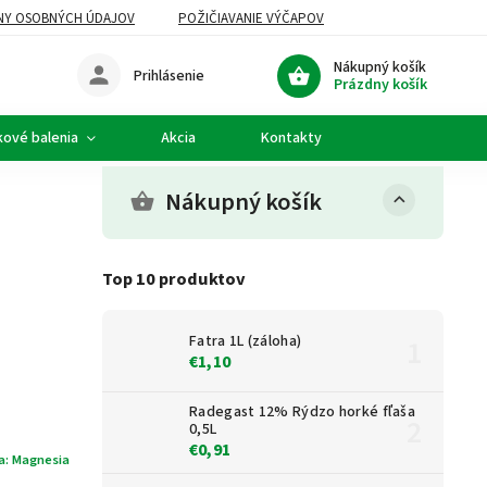
NY OSOBNÝCH ÚDAJOV
POŽIČIAVANIE VÝČAPOV
Nákupný košík
Prihlásenie
Prázdny košík
kové balenia
Akcia
Kontakty
Nákupný košík
Top 10 produktov
Fatra 1L (záloha)
€1,10
Radegast 12% Rýdzo horké fľaša
0,5L
€0,91
a:
Magnesia