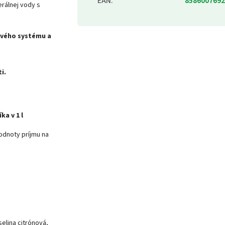
EAN
:
8586007692
erálnej vody s
vého systému a
i.
ka v 1 l
odnoty príjmu na
selina citrónová,