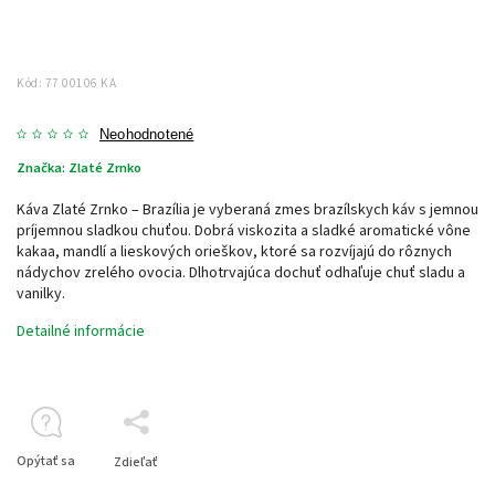
Kód:
77 00106 KA
Neohodnotené
Značka:
Zlaté Zrnko
Káva Zlaté Zrnko – Brazília je vyberaná zmes brazílskych káv s jemnou
príjemnou sladkou chuťou. Dobrá viskozita a sladké aromatické vône
kakaa, mandlí a lieskových orieškov, ktoré sa rozvíjajú do rôznych
nádychov zrelého ovocia. Dlhotrvajúca dochuť odhaľuje chuť sladu a
vanilky.
Detailné informácie
Opýtať sa
Zdieľať