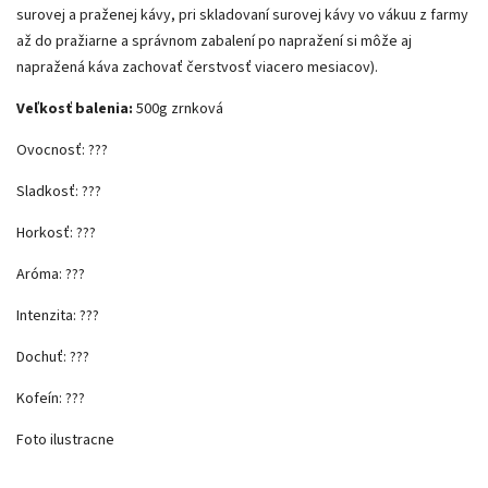
surovej a praženej kávy, pri skladovaní surovej kávy vo vákuu z farmy
až do pražiarne a správnom zabalení po napražení si môže aj
napražená káva zachovať čerstvosť viacero mesiacov).
Veľkosť balenia:
500g zrnková
Ovocnosť: ???
Sladkosť: ???
Horkosť: ???
Aróma: ???
Intenzita: ???
Dochuť: ???
Kofeín: ???
Foto ilustracne