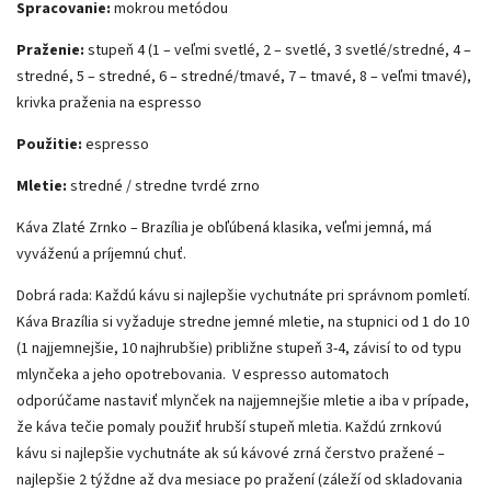
Spracovanie:
mokrou metódou
Praženie:
stupeň 4 (1 – veľmi svetlé, 2 – svetlé, 3 svetlé/stredné, 4 –
stredné, 5 – stredné, 6 – stredné/tmavé, 7 – tmavé, 8 – veľmi tmavé),
krivka praženia na espresso
Použitie:
espresso
Mletie:
stredné / stredne tvrdé zrno
Káva Zlaté Zrnko – Brazília je obľúbená klasika, veľmi jemná, má
vyváženú a príjemnú chuť.
Dobrá rada: Každú kávu si najlepšie vychutnáte pri správnom pomletí.
Káva Brazília si vyžaduje stredne jemné mletie, na stupnici od 1 do 10
(1 najjemnejšie, 10 najhrubšie) približne stupeň 3-4, závisí to od typu
mlynčeka a jeho opotrebovania. V espresso automatoch
odporúčame nastaviť mlynček na najjemnejšie mletie a iba v prípade,
že káva tečie pomaly použiť hrubší stupeň mletia. Každú zrnkovú
kávu si najlepšie vychutnáte ak sú kávové zrná čerstvo pražené –
najlepšie 2 týždne až dva mesiace po pražení (záleží od skladovania