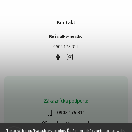
Kontakt
Ruža alko-nealko
0903 175 311
Zákaznícka podpora:
0903 175 311
eshop@ruzavo.sk
Tento web používa súbory cookie. Ďalším prechádzaním tohto webu