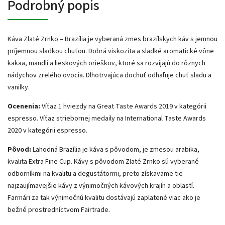
Podrobný popis
Káva Zlaté Zrnko – Brazília je vyberaná zmes brazílskych káv s jemnou
príjemnou sladkou chuťou. Dobrá viskozita a sladké aromatické vône
kakaa, mandlí a lieskových orieškov, ktoré sa rozvíjajú do rôznych
nádychov zrelého ovocia. Dlhotrvajúca dochuť odhaľuje chuť sladu a
vanilky.
Ocenenia:
Víťaz 1 hviezdy na Great Taste Awards 2019 v kategórii
espresso. Víťaz striebornej medaily na International Taste Awards
2020 v kategórii espresso.
Pôvod:
Lahodná Brazília je káva s pôvodom, je zmesou arabika,
kvalita Extra Fine Cup. Kávy s pôvodom Zlaté Zrnko sú vyberané
odborníkmi na kvalitu a degustátormi, preto získavame tie
najzaujímavejšie kávy z výnimočných kávových krajín a oblastí.
Farmári za tak výnimočnú kvalitu dostávajú zaplatené viac ako je
bežné prostredníctvom Fairtrade.