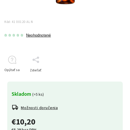
Kód:
41 00120 AL N
Neohodnotené
Opýtať sa
Zdieľať
Skladom
(>5 ks)
Možnosti doručenia
€10,20
€8,29 bez DPH