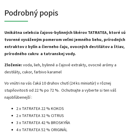
Podrobný popis
Unikátna selekcia čajovo-bylinných likérov TATRATEA, ktoré sú
tvorené vyváženým pomerom veľmi jemného liehu, prírodných
extraktov z bylín a čierneho čaju, ovocných destilátov a štiav,
prírodného cukru a tatranskej vody.
Zloženie:
voda, lieh, bylinné a čajové extrakty, ovocné arómy a
destiláty, cukor, farbivo karamel
Vo vnútri na vás čaká 10 druhov chutí (24 ks miniatúr) v rôznej
stupňovitosti od 22 % po 72 %. Ochutnajte a vyberte si ten váš
najobľúbenejší :
2 x TATRATEA 22 % KOKOS
2 x TATRATEA 32 % CITRUS
3 x TATRATEA 42 % BROSKYŇA
4 x TATRATEA 52 % ORIGINÁL