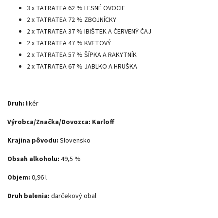
3 x TATRATEA 62 % LESNÉ OVOCIE
2 x TATRATEA 72 % ZBOJNÍCKY
2 x TATRATEA 37 % IBIŠTEK A ČERVENÝ ČAJ
2 x TATRATEA 47 % KVETOVÝ
2 x TATRATEA 57 % ŠÍPKA A RAKYTNÍK
2 x TATRATEA 67 % JABLKO A HRUŠKA
Druh:
likér
Výrobca/Značka/Dovozca: Karloff
Krajina pôvodu:
Slovensko
Obsah alkoholu:
49,5 %
Objem:
0,96 l
Druh balenia:
darčekový obal