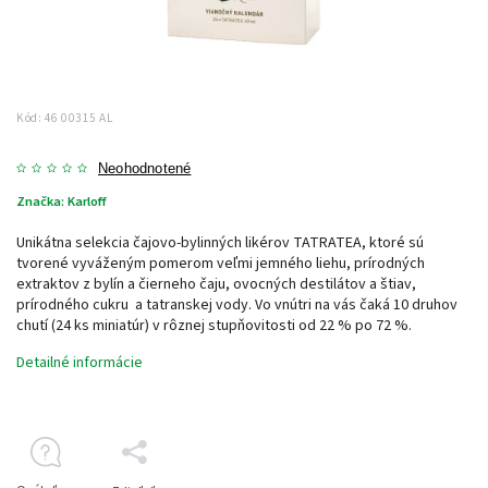
Kód:
46 00315 AL
Neohodnotené
Značka:
Karloff
Unikátna selekcia čajovo-bylinných likérov TATRATEA, ktoré sú
tvorené vyváženým pomerom veľmi jemného liehu, prírodných
extraktov z bylín a čierneho čaju, ovocných destilátov a štiav,
prírodného cukru a tatranskej vody. Vo vnútri na vás čaká 10 druhov
chutí (24 ks miniatúr) v rôznej stupňovitosti od 22 % po 72 %.
Detailné informácie