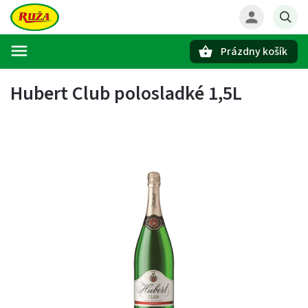
Prázdny košík
Hľadať
Hubert Club polosladké 1,5L