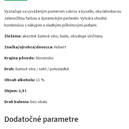
Vyznačuje sa vyváženým pomerom cukrov a kyselín, oku lahodiacou
zelenožltou farbou a dynamickým perlením. Vytvára vhodnú
kombináciu s nákypmi a sladkými piškótovými jedlami.
Zloženie:
akostné šumivé víno, biele, obsahuje síričitany
Značka/výrobca/dovozca:
Hubert
Krajina pôvodu:
Slovensko
Druh:
šumivé víno / sekt / polosladké
Obsah alkoholu:
11 %
Objem: 1,5 l
Druh balenia:
bez obalu
Dodatočné parametre