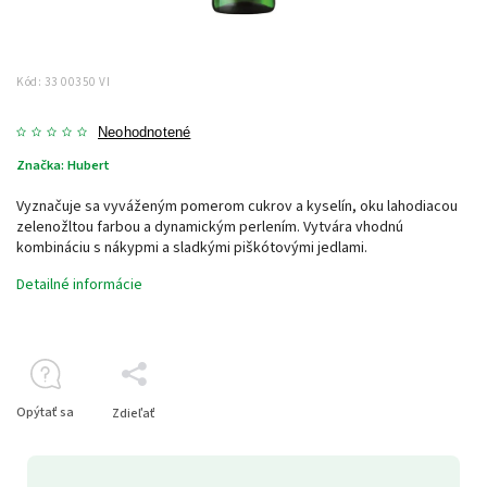
Kód:
33 00350 VI
Neohodnotené
Značka:
Hubert
Vyznačuje sa vyváženým pomerom cukrov a kyselín, oku lahodiacou
zelenožltou farbou a dynamickým perlením. Vytvára vhodnú
kombináciu s nákypmi a sladkými piškótovými jedlami.
Detailné informácie
Opýtať sa
Zdieľať