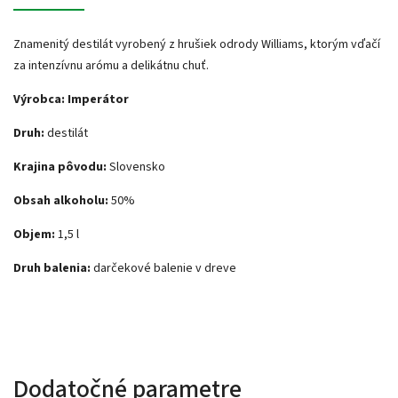
Znamenitý destilát vyrobený z hrušiek odrody Williams, ktorým vďačí
za intenzívnu arómu a delikátnu chuť.
Výrobca: Imperátor
Druh:
destilát
Krajina pôvodu:
Slovensko
Obsah alkoholu:
50%
Objem:
1,5 l
Druh balenia:
darčekové balenie v dreve
Dodatočné parametre