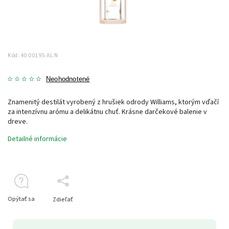
Kód:
40 00195 AL N
Neohodnotené
Znamenitý destilát vyrobený z hrušiek odrody Williams, ktorým vďačí
za intenzívnu arómu a delikátnu chuť. Krásne darčekové balenie v
dreve.
Detailné informácie
Opýtať sa
Zdieľať