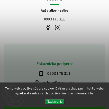
Ruža alko-nealko
0903 175 311
Zákaznícka podpora:
0903 175 311
eshop@ruzavo.sk
Tento web používa súbory cookie. Ďalším prechádzaním tohto webu
vyjadrujete súhlas s ich používaním. Viac informácií
tu
.
Nastavenie
Copyright 2026
Ruzavo
. Všetky práva vyhradené.