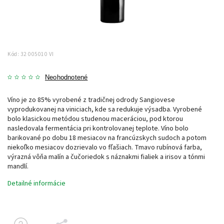
Kód:
32 005010 VI
Neohodnotené
Víno je zo 85% vyrobené z tradičnej odrody Sangiovese
vyprodukovanej na viniciach, kde sa redukuje výsadba. Vyrobené
bolo klasickou metódou studenou maceráciou, pod ktorou
nasledovala fermentácia pri kontrolovanej teplote. Víno bolo
barikované po dobu 18 mesiacov na francúzskych sudoch a potom
niekoľko mesiacov dozrievalo vo fľašiach. Tmavo rubínová farba,
výrazná vôňa malín a čučoriedok s náznakmi fialiek a irisov a tónmi
mandlí.
Detailné informácie