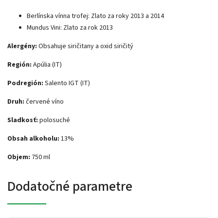
Berlínska vínna trofej: Zlato za roky 2013 a 2014
Mundus Vini: Zlato za rok 2013
Alergény:
Obsahuje siričitany a oxid siričitý
Región:
Apúlia (IT)
Podregión:
Salento IGT (IT)
Druh:
červené víno
Sladkosť:
polosuché
Obsah alkoholu:
13%
Objem:
750 ml
Dodatočné parametre