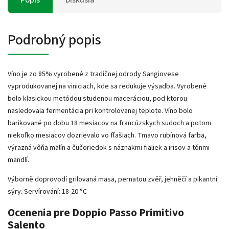
Podrobný popis
Víno je zo 85% vyrobené z tradičnej odrody Sangiovese
vyprodukovanej na viniciach, kde sa redukuje výsadba.
Vyrobené
bolo klasickou metódou studenou maceráciou, pod ktorou
nasledovala fermentácia pri kontrolovanej teplote.
Víno bolo
barikované po dobu 18 mesiacov na francúzskych sudoch a potom
niekoľko mesiacov dozrievalo vo fľašiach.
Tmavo rubínová farba,
výrazná vôňa malín a čučoriedok s náznakmi fialiek a irisov a tónmi
mandlí.
Výborně doprovodí grilovaná masa, pernatou zvěř, jehněčí a pikantní
sýry. Servírování: 18-20 °C
Ocenenia pre Doppio Passo Primitivo
Salento