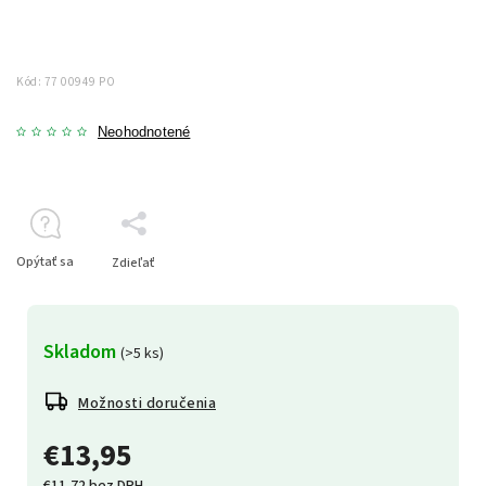
Kód:
77 00949 PO
Neohodnotené
Opýtať sa
Zdieľať
Skladom
(>5 ks)
Možnosti doručenia
€13,95
€11,72 bez DPH