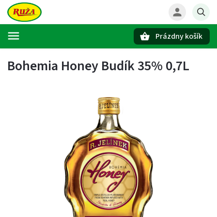
Prázdny košík
Hľadať
Bohemia Honey Budík 35% 0,7L