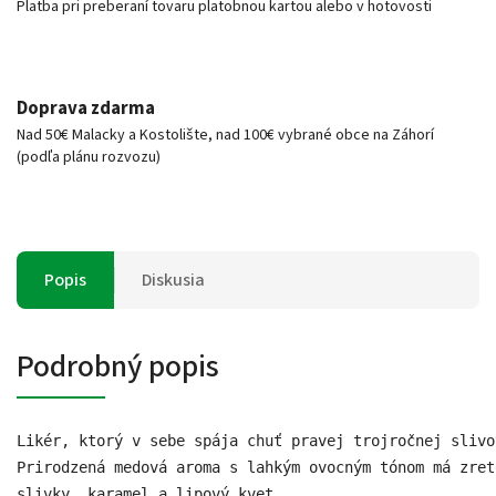
Platba pri preberaní tovaru platobnou kartou alebo v hotovosti
Doprava zdarma
Nad 50€ Malacky a Kostolište, nad 100€ vybrané obce na Záhorí
(podľa plánu rozvozu)
Popis
Diskusia
Podrobný popis
Likér, ktorý v sebe spája chuť pravej trojročnej slivo
Prirodzená medová aroma s lahkým ovocným tónom má zret
slivky, karamel a lipový kvet. 